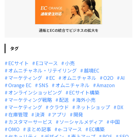
通販とECの統合でビジネスの拡大を
タグ
ECサイト
Eコマース
小売
オムニチャネル・リテイリング
越境EC
マーケティング
EC
オムニチャネル
O2O
AI
Orange EC
SNS
オムニチャネル
Amazon
オンラインショッピング
ECサイト構築
マーケティング戦略
配送
海外小売
マーケティング
クラウド
ネットショップ
DX
在庫管理
決済
アプリ
開発
カスタマーサービス
ソーシャルメディア
中国
OMO
まとめ記事
e-コマース
EC構築
セキュリティ
デザイン
売上アップ
POS
SEO