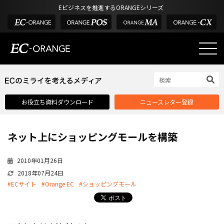
Eビジネスを推進するORANGEシリーズ
EC-ORANGEの強み
EC-ORANGEの強み
お役立ち資料ダウンロード
ニュースレター登録
選ばれる理由
ECサイトのリプレイス
ネット上にショッピングモールを構築
課題解決例
機能一覧
2010年01月26日
2018年07月24日
外部サービス連携
#ECサイト
#Orange EC
#ショッピングモール
インフラ環境・サポート
費用