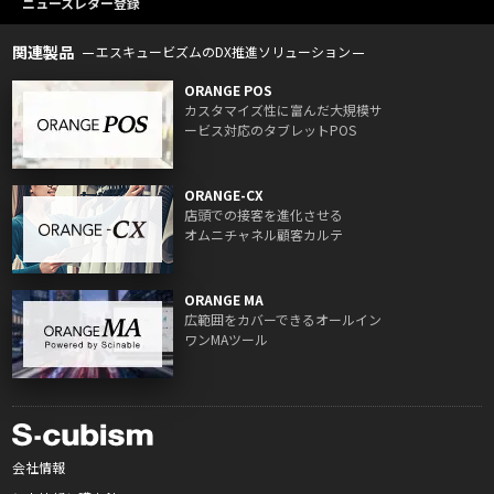
ニュースレター登録
関連製品
エスキュービズムのDX推進ソリューション
ORANGE POS
カスタマイズ性に富んだ大規模サ
ービス対応のタブレットPOS
ORANGE-CX
店頭での接客を進化させる
オムニチャネル顧客カルテ
ORANGE MA
広範囲をカバーできるオールイン
ワンMAツール
会社情報