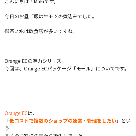
こんにちは！Makiです。
製品
今日のお昼ご飯は牛モツの煮込みでした。
特長
御茶ノ水は飲食店が多いですね。
ショッピングモール型 EC
マルチテナント、マルチブランドなど
通販受注対応
ECと通販の連動を可能に
Orange ECの魅力シリーズ。
EC運用支援
今回は、Orange ECパッケージ「モール」についてです。
継続的に結果を出し続けるECサイトへ
スクラッチ開発
ライセンス契約
内製化支援
Orange EC
は、
「
低コストで複数のショップの運営・管理をしたい
」とい
補助金活用支援
う
導入事例
多くのお客様の声から誕生しました。