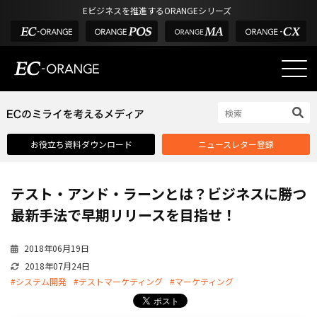
Eビジネスを推進するORANGEシリーズ
EC-ORANGEの強み
EC-ORANGEの強み
お役立ち資料ダウンロード
ニュースレター登録
選ばれる理由
ECサイトのリプレイス
テスト・アンド・ラーンとは？ビジネスに勝つ
課題解決例
最新手法で早期リリースを目指せ！
機能一覧
2018年06月19日
外部サービス連携
2018年07月24日
インフラ環境・サポート
#システム開発
#テストマーケティング
#マーケティング
費用