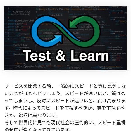
製品
特長
ショッピングモール型 EC
マルチテナント、マルチブランドなど
通販受注対応
ECと通販の連動を可能に
EC運用支援
継続的に結果を出し続けるECサイトへ
スクラッチ開発
サービスを開発する時、一般的にスピードと質は比例しな
ライセンス契約
いことがほとんどでしょう。スピードが速いほど、質は劣
ってしまうし、反対にスピードが遅いほど、質は高まりま
内製化支援
す。時代によってスピードを重視すべきか、質を重視すべ
きか、選択は異なります。
補助金活用支援
そして世界的に見ても現代社会は圧倒的に、スピード重視
の傾向が強くなってきています。
導入事例