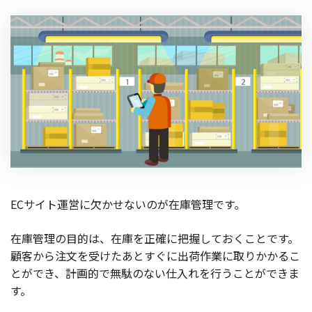
製品
特長
ショッピングモール型 EC
マルチテナント、マルチブランドなど
通販受注対応
ECと通販の連動を可能に
EC運用支援
継続的に結果を出し続けるECサイトへ
スクラッチ開発
ECサイト運営に欠かせないのが在庫管理です。
ライセンス契約
在庫管理の目的は、在庫を正確に把握しておくことです。
内製化支援
顧客から注文を受けたあとすぐに出荷作業に取りかかるこ
とができ、計画的で無駄のない仕入れを行うことができま
補助金活用支援
す。
導入事例