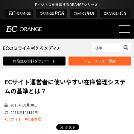
Eビジネスを推進するORANGEシリーズ
EC-ORANGEの強み
EC-ORANGEの強み
お役立ち資料ダウンロード
ニュースレター登録
選ばれる理由
ECサイトのリプレイス
ECサイト運営者に使いやすい在庫管理システ
課題解決例
ムの基準とは？
機能一覧
2018年10月30日
外部サービス連携
2018年10月30日
インフラ環境・サポート
#ECサイト
#在庫管理
費用