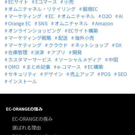
ECサイト
Eコマース
小売
オムニチャネル・リテイリング
越境EC
マーケティング
EC
オムニチャネル
O2O
AI
Orange EC
SNS
オムニチャネル
Amazon
オンラインショッピング
ECサイト構築
マーケティング戦略
配送
海外小売
マーケティング
クラウド
ネットショップ
DX
在庫管理
決済
アプリ
開発
カスタマーサービス
ソーシャルメディア
中国
OMO
まとめ記事
e-コマース
EC構築
セキュリティ
デザイン
売上アップ
POS
SEO
インストール
EC-ORANGEの強み
EC-ORANGEの強み
選ばれる理由