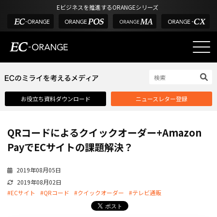
Eビジネスを推進するORANGEシリーズ
EC-ORANGEの強み
EC-ORANGEの強み
お役立ち資料ダウンロード
ニュースレター登録
選ばれる理由
ECサイトのリプレイス
QRコードによるクイックオーダー+Amazon
課題解決例
PayでECサイトの課題解決？
機能一覧
2019年08月05日
外部サービス連携
2019年08月02日
インフラ環境・サポート
#ECサイト
#QRコード
#クイックオーダー
#テレビ通販
費用