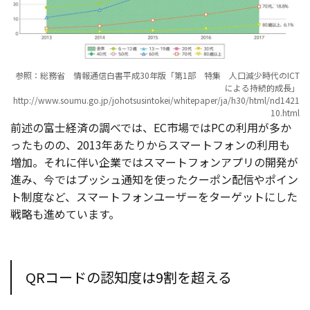
参照：総務省 情報通信白書平成30年版「第1部 特集 人口減少時代のICT
による持続的成長」
http://www.soumu.go.jp/johotsusintokei/whitepaper/ja/h30/html/nd1421
10.html
前述の富士経済の調べでは、EC市場ではPCの利用が多か
ったものの、2013年あたりからスマートフォンの利用も
増加。それに伴い企業ではスマートフォンアプリの開発が
進み、今ではプッシュ通知を使ったクーポン配信やポイン
ト制度など、スマートフォンユーザーをターゲットにした
戦略も進めています。
QRコードの認知度は9割を超える