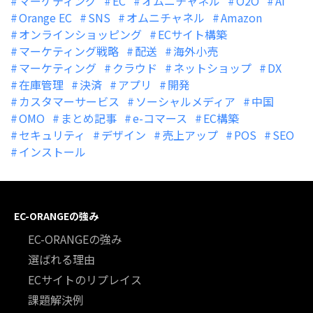
マーケティング
EC
オムニチャネル
O2O
AI
Orange EC
SNS
オムニチャネル
Amazon
オンラインショッピング
ECサイト構築
マーケティング戦略
配送
海外小売
マーケティング
クラウド
ネットショップ
DX
在庫管理
決済
アプリ
開発
カスタマーサービス
ソーシャルメディア
中国
OMO
まとめ記事
e-コマース
EC構築
セキュリティ
デザイン
売上アップ
POS
SEO
インストール
EC-ORANGEの強み
EC-ORANGEの強み
選ばれる理由
ECサイトのリプレイス
課題解決例