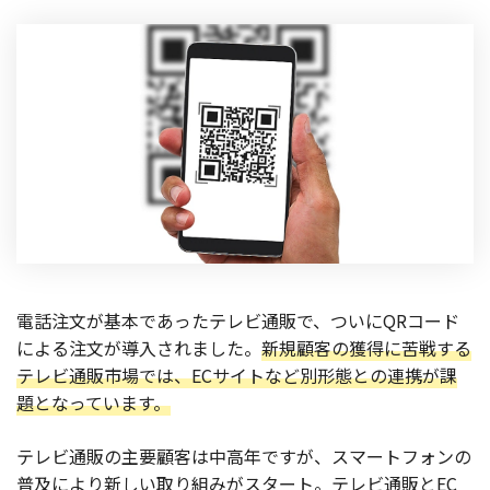
製品
特長
ショッピングモール型 EC
マルチテナント、マルチブランドなど
通販受注対応
ECと通販の連動を可能に
EC運用支援
継続的に結果を出し続けるECサイトへ
スクラッチ開発
電話注文が基本であったテレビ通販で、ついにQRコード
ライセンス契約
による注文が導入されました。
新規顧客の獲得に苦戦する
テレビ通販市場では、ECサイトなど別形態との連携が課
内製化支援
題となっています。
補助金活用支援
テレビ通販の主要顧客は中高年ですが、スマートフォンの
普及により新しい取り組みがスタート。テレビ通販とEC
導入事例