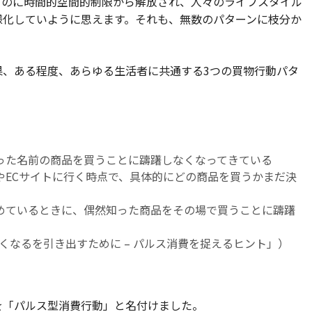
るのに時間的空間的制限から解放され、人々のライフスタイル
様化していように思えます。それも、無数のパターンに枝分か
果、ある程度、あらゆる生活者に共通する3つの買物行動パタ
った名前の商品を買うことに躊躇しなくなってきている
やECサイトに行く時点で、具体的にどの商品を買うかまだ決
めているときに、偶然知った商品をその場で買うことに躊躇
e 買いたくなるを引き出すために – パルス消費を捉えるヒント」）
を「パルス型消費行動」と名付けました。