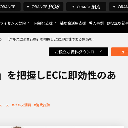
ライセンス契約
内製化支援
補助金活用支援
導入事例
お役立ち記
「パルス型消費行動」を把握しECに即効性のある施策を！
お役立ち資料ダウンロード
ニュ
C
など
」を把握しECに即効性のあ
トへ
マース
#パルス消費
#消費行動