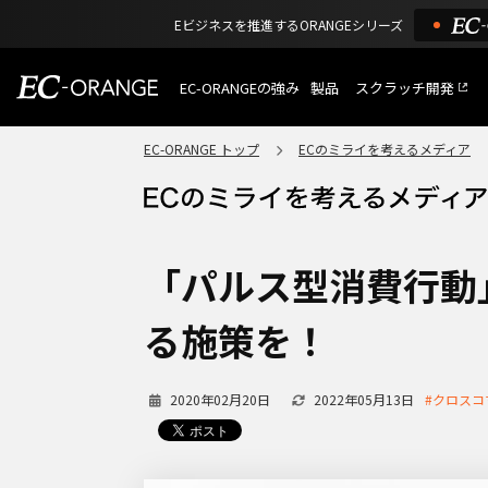
Eビジネスを推進するORANGEシリーズ
EC-ORANGEの強み
製品
スクラッチ開発
EC-ORANGEの強み
選ばれる理由
EC-ORANGE トップ
ECのミライを考えるメディア
特長
ECサイトのリプレイス
課題解決例
機能一覧
外部サービス連携
ショッピングモール型 E
インフラ環境・サポート
費用
マルチテナント、マルチブランド
「パルス型消費行動
通販受注対応
ECと通販の連動を可能に
る施策を！
EC運用支援
継続的に結果を出し続けるECサイ
2020年02月20日
2022年05月13日
#クロスコ