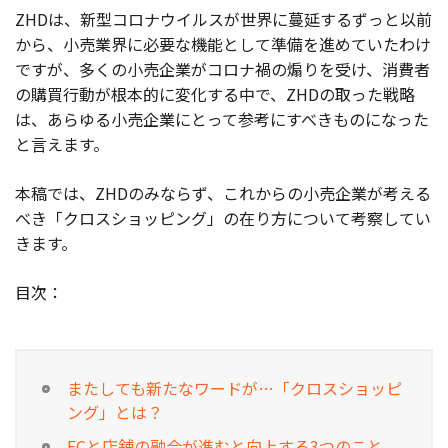
ZHDは、新型コロナウイルスが世界に蔓延するずっと以前
お役立ち記事
から、小売業界に必要な機能として準備を進めていたわけ
ですが、多くの小売企業がコロナ禍の煽りを受け、消費者
03-6432-0346
の購買行動が根本的に変化する中で、ZHDの取った戦略
電話受付：平日 10:00~17:00
は、あらゆる小売企業にとって参考にすべきものになった
と言えます。
お問い合わせ
本稿では、ZHDのみならず、これからの小売企業が考える
べき「クロスショッピング」の在り方について考察してい
きます。
目次：
またしても新たなワードが…「クロスショッピ
ング」とは？
ECと店舗の融合が進むと向上する3つのこと