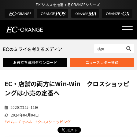
Eビジネスを推進するORANGEシリーズ
EC-ORANGEの強み
EC-ORANGEの強み
お役立ち資料ダウンロード
ニュースレター登録
選ばれる理由
ECサイトのリプレイス
EC・店舗の両方にWin-Win クロスショッピ
課題解決例
ングは小売の定番へ
機能一覧
2020年11月11日
外部サービス連携
2024年04月04日
インフラ環境・サポート
#オムニチャネル
#クロスショッピング
費用