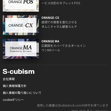
ービス対応のタブレットPOS
ORANGE-CX
店頭での接客を進化させる
オムニチャネル顧客カルテ
ORANGE MA
広範囲をカバーできるオールイン
ワンMAツール
会社情報
個人情報保護方針
個人情報の取り扱いについて
cookieポリシー
使用した画像はShutterstock.comの許可を得ています
2006‑2026 © S‑cubism Inc.