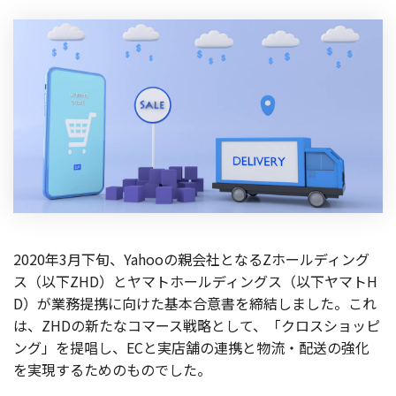
製品
特長
ショッピングモール型 EC
マルチテナント、マルチブランドなど
通販受注対応
ECと通販の連動を可能に
EC運用支援
継続的に結果を出し続けるECサイトへ
スクラッチ開発
2020年3月下旬、Yahooの親会社となるZホールディング
ライセンス契約
ス（以下ZHD）とヤマトホールディングス（以下ヤマトH
D）が業務提携に向けた基本合意書を締結しました。これ
内製化支援
は、ZHDの新たなコマース戦略として、「クロスショッピ
ング」を提唱し、ECと実店舗の連携と物流・配送の強化
補助金活用支援
を実現するためのものでした。
導入事例