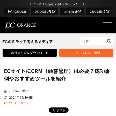
Eビジネスを推進するORANGEシリーズ
EC-ORANGEの強み
EC-ORANGEの強み
お役立ち資料ダウンロード
ニュースレター登録
選ばれる理由
ECサイトのリプレイス
ECサイトにCRM（顧客管理）は必要？成功事
課題解決例
例やおすすめツールを紹介
機能一覧
2022年12月26日
外部サービス連携
2024年04月04日
インフラ環境・サポート
#CRM
#ECサイト
費用