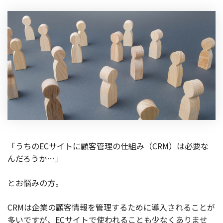
製品
特長
ショッピングモール型 EC
マルチテナント、マルチブランドなど
通販受注対応
ECと通販の連動を可能に
EC運用支援
継続的に結果を出し続けるECサイトへ
スクラッチ開発
「うちのECサイトに顧客管理の仕組み（CRM）は必要な
ライセンス契約
んだろうか…」
内製化支援
とお悩みの方。
補助金活用支援
CRMは企業の顧客情報を管理するために導入されることが
多いですが、ECサイトで使われることも少なくありませ
導入事例