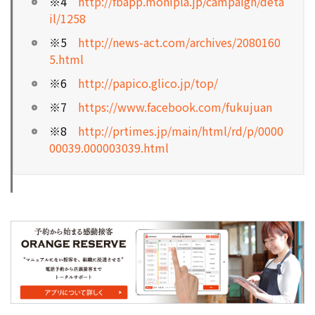
※4
http://fbapp.monipla.jp/campaign/deta
il/1258
※5
http://news-act.com/archives/2080160
5.html
※6
http://papico.glico.jp/top/
※7
https://www.facebook.com/fukujuan
※8
http://prtimes.jp/main/html/rd/p/0000
00039.000003039.html