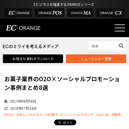
Eビジネスを推進するORANGEシリーズ
EC-ORANGEの強み
EC-ORANGEの強み
お役立ち資料ダウンロード
ニュースレター登録
選ばれる理由
ECサイトのリプレイス
お菓子業界のO2O×ソーシャルプロモーショ
課題解決例
ン事例まとめ8選
機能一覧
2013年08月08日
外部サービス連携
2018年07月24日
インフラ環境・サポート
#O2O
#オムニチャネル
#お菓子
#ソーシャルメディア
#まとめ
#事例
費用