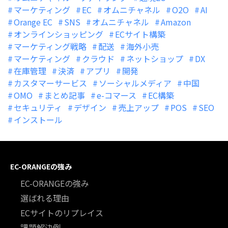
マーケティング
EC
オムニチャネル
O2O
AI
Orange EC
SNS
オムニチャネル
Amazon
オンラインショッピング
ECサイト構築
マーケティング戦略
配送
海外小売
マーケティング
クラウド
ネットショップ
DX
在庫管理
決済
アプリ
開発
カスタマーサービス
ソーシャルメディア
中国
OMO
まとめ記事
e-コマース
EC構築
セキュリティ
デザイン
売上アップ
POS
SEO
インストール
EC-ORANGEの強み
EC-ORANGEの強み
選ばれる理由
ECサイトのリプレイス
課題解決例