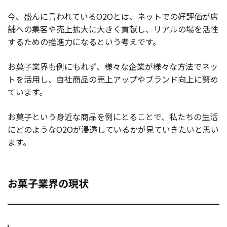
今、盛んに言われているO2Oとは、ネットでの好評価が店
お役立ち記事
舗への集客や売上拡大に大きく貢献し、リアルの場を活性
するための推進力になるという考えです。
03-6432-0346
電話受付：平日 10:00~17:00
お菓子業界も例にもれず、様々な企業が様々な方法でネッ
トを活用し、自社商品の売上アップやブランド向上に努め
お問い合わせ
ています。
お菓子という身近な商品を例にとることで、私たちの生活
にどのようなO2Oが浸透しているかが見ていきたいと思い
ます。
お菓子業界の現状