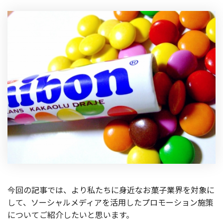
製品
特長
ショッピングモール型 EC
マルチテナント、マルチブランドなど
通販受注対応
ECと通販の連動を可能に
EC運用支援
継続的に結果を出し続けるECサイトへ
スクラッチ開発
ライセンス契約
内製化支援
今回の記事では、より私たちに身近なお菓子業界を対象に
補助金活用支援
して、ソーシャルメディアを活用したプロモーション施策
についてご紹介したいと思います。
導入事例