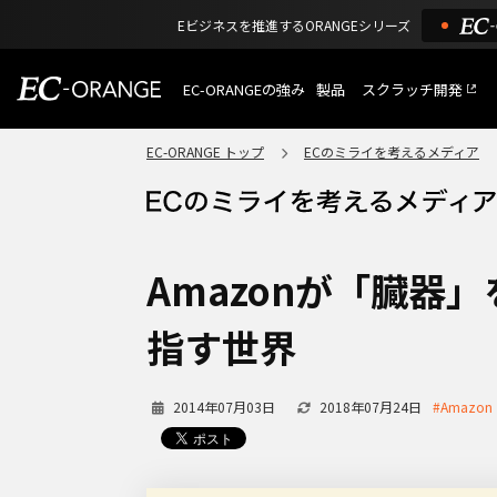
Eビジネスを推進するORANGEシリーズ
EC-ORANGEの強み
製品
スクラッチ開発
EC-ORANGEの強み
選ばれる理由
EC-ORANGE トップ
ECのミライを考えるメディア
特長
ECサイトのリプレイス
課題解決例
機能一覧
外部サービス連携
ショッピングモール型 E
インフラ環境・サポート
費用
マルチテナント、マルチブランド
Amazonが「臓器」を
通販受注対応
ECと通販の連動を可能に
指す世界
EC運用支援
継続的に結果を出し続けるECサイ
2014年07月03日
2018年07月24日
#Amazon