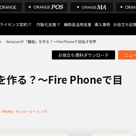
ライセンス契約
内製化支援
補助金活用支援
導入事例
お役立ち記
Amazonが「臓器」を作る？～Fire Phoneで目指す世界
お役立ち資料ダウンロード
ニュ
C
など
作る？～Fire Phoneで目
トへ
#firefly
#ショールーミング