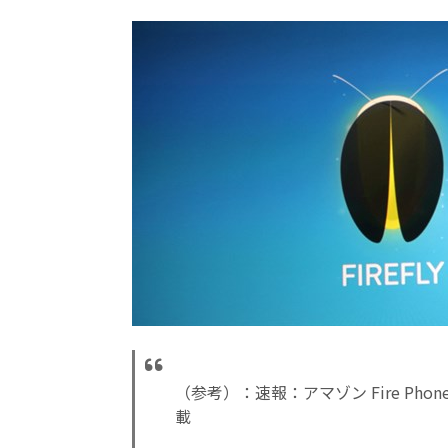
（参考）：速報：アマゾン Fire Phon
載