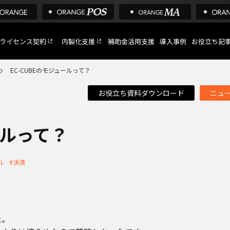
ライセンス契約
内製化支援
補助金活用支援
導入事例
お役立ち記
EC-CUBEのモジュールって？
お役立ち資料ダウンロード
ニュ
C
など
ールって？
ル
#決済
トへ
た。