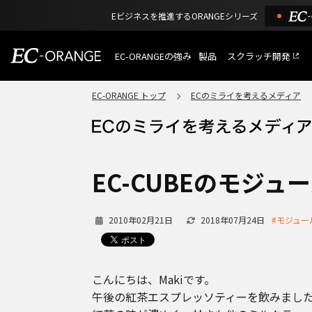
Eビジネスを推進するORANGEシリーズ
EC-ORANGEの強み
製品
スクラッチ開発
EC-ORANGEの強み
選ばれる理由
EC-ORANGE トップ
ECのミライを考えるメディア
特長
ECサイトのリプレイス
課題解決例
機能一覧
外部サービス連携
ショッピングモール型 E
インフラ環境・サポート
費用
マルチテナント、マルチブランド
EC-CUBEのモジュ
通販受注対応
ECと通販の連動を可能に
EC運用支援
2010年02月21日
2018年07月24日
#モジュー
継続的に結果を出し続けるECサイ
こんにちは、Makiです。
午後の紅茶エスプレッソティーを飲みまし