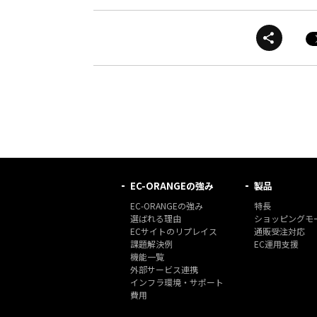
EC-ORANGEの強み
製品
EC-ORANGEの強み
特長
選ばれる理由
ショッピングモー
ECサイトのリプレイス
通販受注対応
課題解決例
EC運用支援
機能一覧
外部サービス連携
インフラ環境・サポート
費用