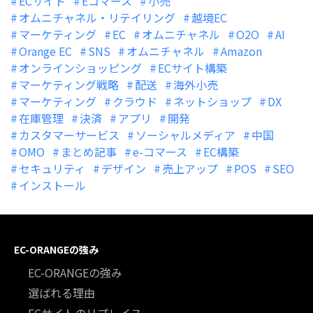
ECサイト
Eコマース
小売
オムニチャネル・リテイリング
越境EC
マーケティング
EC
オムニチャネル
O2O
AI
Orange EC
SNS
オムニチャネル
Amazon
オンラインショッピング
ECサイト構築
マーケティング戦略
配送
海外小売
マーケティング
クラウド
ネットショップ
DX
在庫管理
決済
アプリ
開発
カスタマーサービス
ソーシャルメディア
中国
OMO
まとめ記事
e-コマース
EC構築
セキュリティ
デザイン
売上アップ
POS
SEO
インストール
EC-ORANGEの強み
EC-ORANGEの強み
選ばれる理由
ECサイトのリプレイス