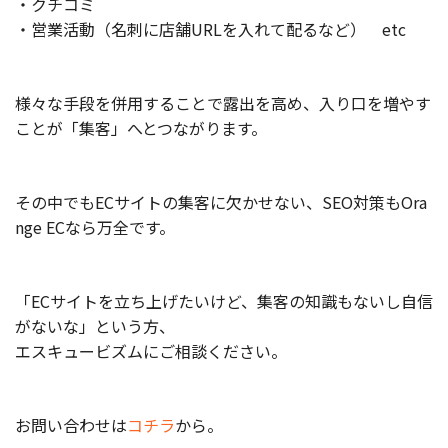
・クチコミ
・営業活動（名刺に店舗URLを入れて配るなど） etc
お役立ち記事
03-6432-0346
様々な手段を併用することで露出を高め、入り口を増やす
電話受付：平日 10:00~17:00
ことが「集客」へとつながります。
お問い合わせ
その中でもECサイトの集客に欠かせない、SEO対策もOra
nge ECなら万全です。
「ECサイトを立ち上げたいけど、集客の知識もないし自信
がないな」という方、
エスキュービズムにご相談ください。
お問い合わせは
コチラ
から。