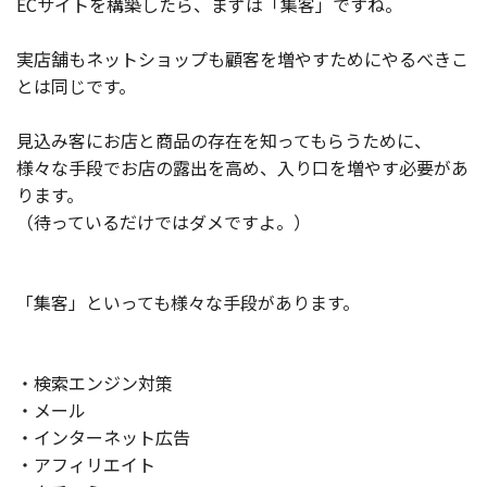
ECサイトを構築したら、まずは「集客」ですね。
製品
実店舗もネットショップも顧客を増やすためにやるべきこ
特長
とは同じです。
ショッピングモール型 EC
マルチテナント、マルチブランドなど
見込み客にお店と商品の存在を知ってもらうために、
様々な手段でお店の露出を高め、入り口を増やす必要があ
通販受注対応
ECと通販の連動を可能に
ります。
（待っているだけではダメですよ。）
EC運用支援
継続的に結果を出し続けるECサイトへ
スクラッチ開発
「集客」といっても様々な手段があります。
ライセンス契約
・検索エンジン対策
内製化支援
・メール
補助金活用支援
・インターネット広告
・アフィリエイト
導入事例