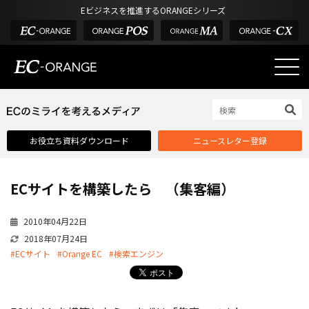
Eビジネスを推進するORANGEシリーズ
EC-ORANGEの強み
EC-ORANGEの強み
お役立ち資料ダウンロード
ニュースレター登録
選ばれる理由
ECサイトのリプレイス
ECサイトを構築したら （集客編）
課題解決例
機能一覧
2010年04月22日
2018年07月24日
外部サービス連携
#ECサイト
#Orange EC
#検索エンジン
インフラ環境・サポート
費用