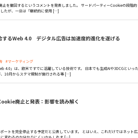
ieの廃止を撤回するというコメントを発表しました。 サードパーティーCookieの段階的
たが、一旦は「継続的に使用 […]
するWeb 4.0 デジタル広告は加速度的進化を遂げる
告
#マーケティング
 4.0」は、欧米ですでに活躍している技術です。 日本でも生成AIや3DCGといっ
10月からステマ規制が施行される等 […]
にCookie廃止と発表：影響を読み解く
kieのサポートを完全停止する予定だと公表しています。 とはいえ、これだけではネット広
変わるのか分かりにくいかもしれま […]