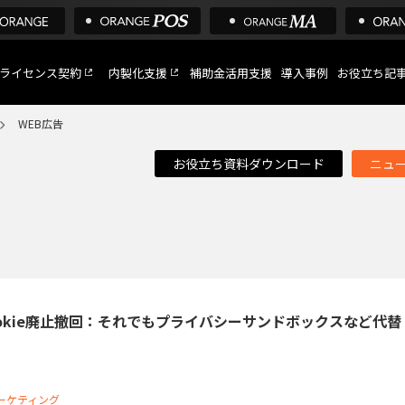
ライセンス契約
内製化支援
補助金活用支援
導入事例
お役立ち記
WEB広告
お役立ち資料ダウンロード
ニュ
C
など
トへ
okie廃止撤回：それでもプライバシーサンドボックスなど代替
ーケティング