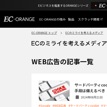
Eビジネスを推進するORANGEシリーズ
EC-ORANGEの強み
製品
スクラッチ開発
EC-ORANGEの強み
選ばれる理由
EC-ORANGE トップ
ECのミライを考えるメディア
特長
ECサイトのリプレイス
課題解決例
機能一覧
外部サービス連携
ショッピングモール型 E
インフラ環境・サポート
費用
マルチテナント、マルチブランド
WEB広告の記事一覧
通販受注対応
ECと通販の連動を可能に
EC運用支援
継続的に結果を出し続けるECサイ
サードパーティco
手段は備えるべき
2024年08月21日
#Google
#WEB広告
#サードパーティcookie
#マ