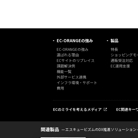
EC-ORANGEの強み
製品
EC-ORANGEの強み
特長
選ばれる理由
ショッピングモー
ECサイトのリプレイス
通販受注対応
課題解決例
EC運用支援
機能一覧
外部サービス連携
インフラ環境・サポート
費用
ECのミライを考えるメディア
EC関連キー
関連製品
エスキュービズムのDX推進ソリューション