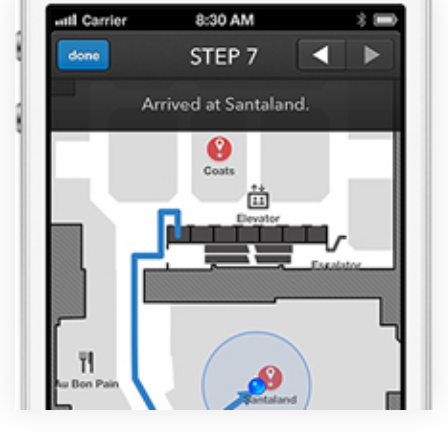
製品
特長
ショッピングモール型 EC
マルチテナント、マルチブランドなど
通販受注対応
ECと通販の連動を可能に
EC運用支援
継続的に結果を出し続けるECサイトへ
スクラッチ開発
ライセンス契約
内製化支援
補助金活用支援
導入事例