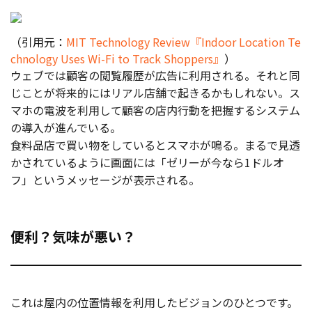
お役立ち記事
（引用元：
MIT Technology Review『Indoor Location Te
chnology Uses Wi-Fi to Track Shoppers』
）
03-6432-0346
ウェブでは顧客の閲覧履歴が広告に利用される。それと同
電話受付：平日 10:00~17:00
じことが将来的にはリアル店舗で起きるかもしれない。ス
マ
ホの電波を利用して顧客の店内行動を把握するシステム
お問い合わせ
の導入が進んでいる。
食料品店で買い物をしているとスマホが鳴る。まるで見透
かされているように画面には「ゼリーが今なら1ドルオ
フ」というメッセージが表示される。
便利？気味が悪い？
これは屋内の位置情報を利用したビジョンのひとつです。