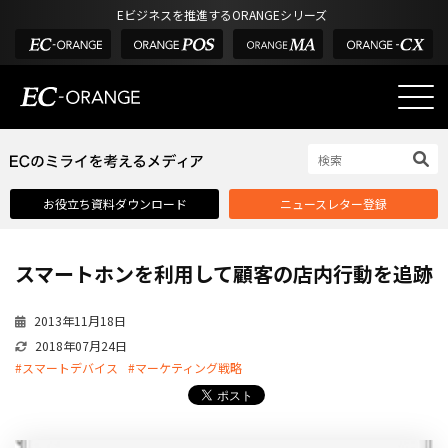
Eビジネスを推進するORANGEシリーズ
EC-ORANGEの強み
EC-ORANGEの強み
お役立ち資料ダウンロード
ニュースレター登録
選ばれる理由
ECサイトのリプレイス
スマートホンを利用して顧客の店内行動を追跡
課題解決例
機能一覧
2013年11月18日
2018年07月24日
外部サービス連携
#スマートデバイス
#マーケティング戦略
インフラ環境・サポート
費用