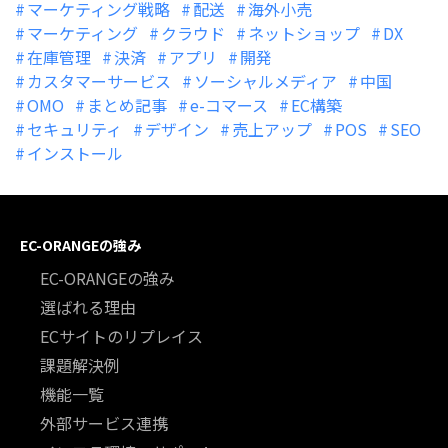
マーケティング戦略
配送
海外小売
マーケティング
クラウド
ネットショップ
DX
在庫管理
決済
アプリ
開発
カスタマーサービス
ソーシャルメディア
中国
OMO
まとめ記事
e-コマース
EC構築
セキュリティ
デザイン
売上アップ
POS
SEO
インストール
EC-ORANGEの強み
EC-ORANGEの強み
選ばれる理由
ECサイトのリプレイス
課題解決例
機能一覧
外部サービス連携