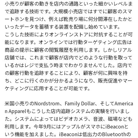
小売りが顧客の動きを店内の通路といった細かいレベルま
で追跡する技術です。大規模小売店ではすでに顧客のスマ
ートホンを見つけ、例えば靴売り場に何分間滞在したかと
いったデータを蓄積する装置を配備し始めています。
こうした技術によりオンラインストアに対抗することが可
能になります。オンラインでは行動ターゲティング広告は
商品の提示に顧客の閲覧履歴を利用します。しかしリアル
店舗では、これまで顧客が店内でどのような行動を取って
いるかはレジで支払う時までわかりませんでした。店内で
の顧客行動を追跡することにより、顧客が何に興味を持
ち、どこに行くのかが分かるようになり、販売促進やマー
ケティングに応用することが可能です。
米国小売りのNordstrom、Family Dollar、そしてAmerica
n Apparelもこうした店内追跡システムの実験を行いまし
た。システムによってはビデオカメラ、音波、磁場なども
利用します。今年9月にはアップルがスマホにiBeaconと
いう機能を加えました。iBeaconは低出力のBluetoothの