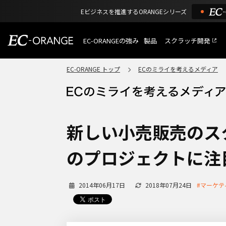
Eビジネスを推進するORANGEシリーズ
EC-ORANGEの強み
製品
スクラッチ開発
EC-ORANGEの強み
選ばれる理由
EC-ORANGE トップ
ECのミライを考えるメディア
特長
ECサイトのリプレイス
課題解決例
機能一覧
外部サービス連携
ショッピングモール型 E
インフラ環境・サポート
費用
マルチテナント、マルチブランド
新しい小売販売のス
通販受注対応
ECと通販の連動を可能に
のプロジェクトに注
EC運用支援
継続的に結果を出し続けるECサイ
2014年06月17日
2018年07月24日
#マーケテ