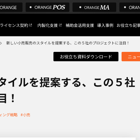
ライセンス契約
内製化支援
補助金活用支援
導入事例
お役立ち記
新しい小売販売のスタイルを提案する、この５社のプロジェクトに注目！
お役立ち資料ダウンロード
ニュ
C
など
タイルを提案する、この５社
目！
トへ
ィング戦略
#小売