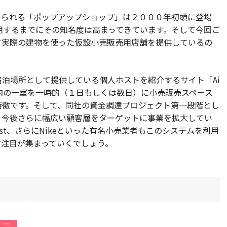
てられる「ポップアップショップ」は２０００年初頭に登場
も利用するまでにその知名度は高まってきています。そして今回ご
を受けて実際の建物を使った仮設小売販売用店舗を提供しているの
泊場所として提供している個人ホストを紹介するサイト「Ai
物内の一室を一時的（１日もしくは数日）に小売販売スペース
特徴です。そして、同社の資金調達プロジェクト第一段階とし
、今後さらに幅広い顧客層をターゲットに事業を拡大してい
e West、さらにNikeといった有名小売業者もこのシステムを利用
すます注目が集まっていくでしょう。