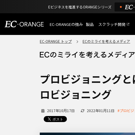
Eビジネスを推進するORANGEシリーズ
EC-ORANGEの強み
製品
スクラッチ開発
EC-ORANGEの強み
選ばれる理由
EC-ORANGE トップ
ECのミライを考えるメディア
特長
ECサイトのリプレイス
課題解決例
機能一覧
外部サービス連携
ショッピングモール型 E
インフラ環境・サポート
費用
マルチテナント、マルチブランド
プロビジョニングと
通販受注対応
ECと通販の連動を可能に
ロビジョニング
EC運用支援
継続的に結果を出し続けるECサイ
2017年10月17日
2022年01月11日
#プロビジ