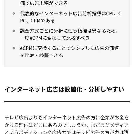
価で広告出稿ができる
お役立ち記事
代表的なインターネット広告分析指標はCPI、C
PC、CPMである
03-6432-0346
課金方式ごとに分析に使う指標は異なるため、
電話受付：平日 10:00~17:00
一度eCPMに変換して比較すべき
お問い合わせ
eCPMに変換することでシンプルに広告の価値
を比較・検証できる
インターネット広告は数値化・分析しやすい
テレビ広告よりもインターネット広告の方に企業がお金を
かける理由はどこにあるのでしょうか。まだまだメディア
というポディションや広告力ではテレビ広告の方が力は強