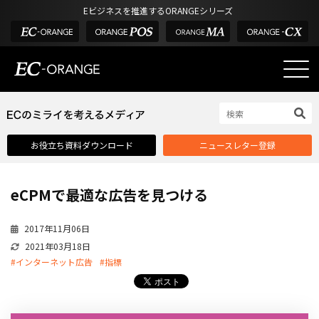
Eビジネスを推進するORANGEシリーズ
EC-ORANGEの強み
EC-ORANGEの強み
お役立ち資料ダウンロード
ニュースレター登録
選ばれる理由
ECサイトのリプレイス
eCPMで最適な広告を見つける
課題解決例
機能一覧
2017年11月06日
2021年03月18日
外部サービス連携
#インターネット広告
#指標
インフラ環境・サポート
費用