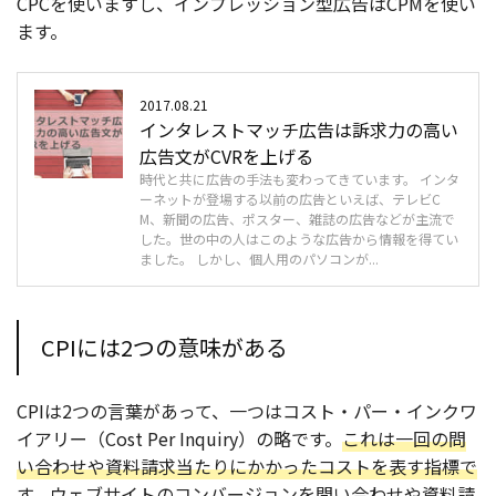
CPCを使いますし、インプレッション型広告はCPMを使い
ます。
2017.08.21
インタレストマッチ広告は訴求力の高い
広告文がCVRを上げる
時代と共に広告の手法も変わってきています。 インタ
ーネットが登場する以前の広告といえば、テレビC
M、新聞の広告、ポスター、雑誌の広告などが主流で
した。世の中の人はこのような広告から情報を得てい
ました。 しかし、個人用のパソコンが...
CPIには2つの意味がある
CPIは2つの言葉があって、一つはコスト・パー・インクワ
イアリー（Cost Per Inquiry）の略です。
これは一回の問
い合わせや資料請求当たりにかかったコストを表す指標で
す。
ウェブサイトのコンバージョンを問い合わせや資料請