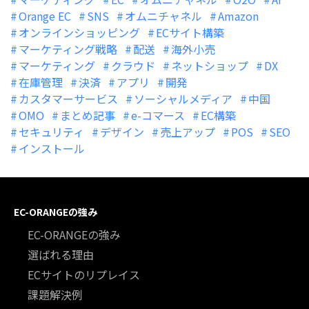
Orange EC
SNS
オムニチャネル
Amazon
オンラインショッピング
ECサイト構築
マーケティング戦略
配送
海外小売
マーケティング
クラウド
ネットショップ
DX
在庫管理
決済
アプリ
開発
カスタマーサービス
ソーシャルメディア
中国
OMO
まとめ記事
e-コマース
EC構築
セキュリティ
デザイン
売上アップ
POS
SEO
インストール
EC-ORANGEの強み
EC-ORANGEの強み
選ばれる理由
ECサイトのリプレイス
課題解決例