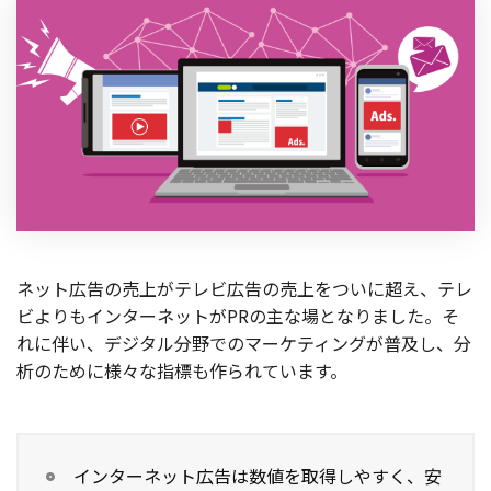
製品
特長
ショッピングモール型 EC
マルチテナント、マルチブランドなど
通販受注対応
ECと通販の連動を可能に
EC運用支援
継続的に結果を出し続けるECサイトへ
ネット広告の売上がテレビ広告の売上をついに超え、テレ
スクラッチ開発
ビよりもインターネットがPRの主な場となりました。そ
ライセンス契約
れに伴い、デジタル分野でのマーケティングが普及し、分
析のために様々な指標も作られています。
内製化支援
補助金活用支援
インターネット広告は数値を取得しやすく、安
導入事例