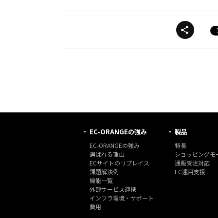
EC-ORANGEの強み
製品
EC-ORANGEの強み
特長
選ばれる理由
ショッピングモー
ECサイトのリプレイス
通販受注対応
課題解決例
EC運用支援
機能一覧
外部サービス連携
インフラ環境・サポート
費用