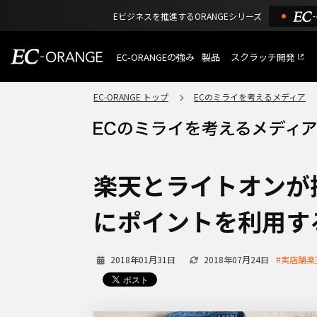
Eビジネスを推進するORANGEシリーズ
EC-ORANGEの強み
製品
スクラッチ開発
EC-ORANGEの強み
選ばれる理由
EC-ORANGE トップ
ECのミライを考えるメディア
特長
ECサイトのリプレイス
課題解決例
機能一覧
外部サービス連携
ショッピングモール型 E
インフラ環境・サポート
費用
マルチテナント、マルチブランド
楽天とライトオンが
通販受注対応
ECと通販の連動を可能に
にポイントを利用す
EC運用支援
継続的に結果を出し続けるECサイ
2018年01月31日
2018年07月24日
#実店舗楽