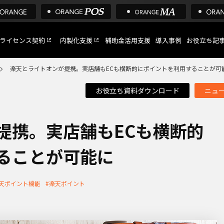
ライセンス契約
内製化支援
補助金活用支援
導入事例
お役立ち記
楽天とライトオンが提携。実店舗もECも横断的にポイントを利用することが可
お役立ち資料ダウンロード
ニュ
C
など
提携。実店舗もECも横断的
ることが可能に
トへ
天ポイント機能
#楽天ポイント