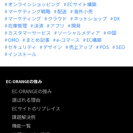
オンラインショッピング
ECサイト構築
マーケティング戦略
配送
海外小売
マーケティング
クラウド
ネットショップ
DX
在庫管理
決済
アプリ
開発
カスタマーサービス
ソーシャルメディア
中国
OMO
まとめ記事
e-コマース
EC構築
セキュリティ
デザイン
売上アップ
POS
SEO
インストール
EC-ORANGEの強み
EC-ORANGEの強み
選ばれる理由
ECサイトのリプレイス
課題解決例
機能一覧