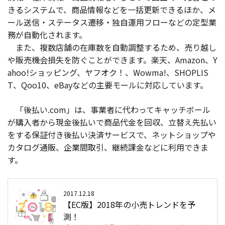
きるシステムで、商品情報などを一括更新できるほか、メ
お役立ち記事
ール送信・ステータス遷移・独自運用フローなどの定型業
務が自動化されます。
03-6432-0346
また、複数店舗の在庫数を自動調整するため、売り越し
電話受付：平日 10:00~17:00
や販売機会損失を防ぐことができます。楽天、Amazon、Y
ahoo!ショッピング、ヤフオク！、Wowma!、SHOPLIS
お問い合わせ
T、Qoo10、eBayなどの主要モールに対応しています。
「後払い.com」は、事業者に代わってキャッチボール
が購入者から現金後払いで商品代金を回収、立替え先払い
をする保証付き後払い決済サービスで、ネットショップや
カタログ通販、企業間取引、継続課金などに利用できま
す。
2017.12.18
【EC版】2018年の小売トレンドを予
測！