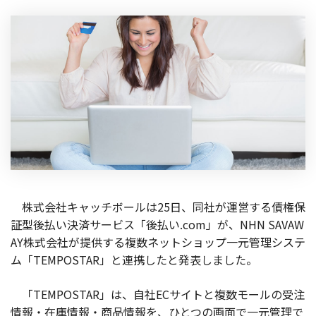
製品
特長
ショッピングモール型 EC
マルチテナント、マルチブランドなど
通販受注対応
ECと通販の連動を可能に
EC運用支援
継続的に結果を出し続けるECサイトへ
スクラッチ開発
株式会社キャッチボールは25日、同社が運営する債権保
ライセンス契約
証型後払い決済サービス「後払い.com」が、NHN SAVAW
AY株式会社が提供する複数ネットショップ一元管理システ
内製化支援
ム「TEMPOSTAR」と連携したと発表しました。
補助金活用支援
「TEMPOSTAR」は、自社ECサイトと複数モールの受注
情報・在庫情報・商品情報を、ひとつの画面で一元管理で
導入事例