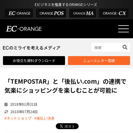
Eビジネスを推進するORANGEシリーズ
EC-ORANGEの強み
EC-ORANGEの強み
お役立ち資料ダウンロード
ニュースレター登録
選ばれる理由
ECサイトのリプレイス
「TEMPOSTAR」と「後払い.com」の連携で
課題解決例
気楽にショッピングを楽しむことが可能に
機能一覧
2018年01月31日
外部サービス連携
2018年07月24日
インフラ環境・サポート
#ネットショップ
#後払い決済
費用