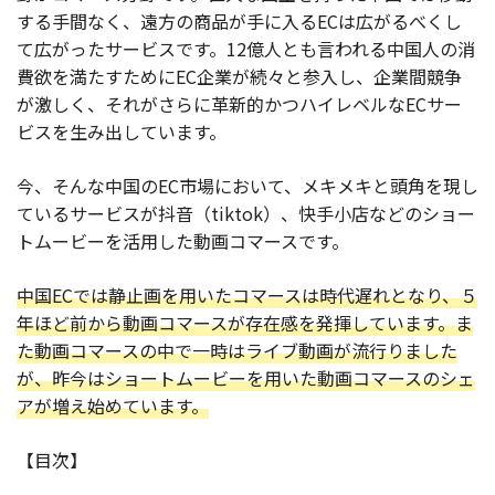
する手間なく、遠方の商品が手に入るECは広がるべくし
お役立ち記事
て広がったサービスです。12億人とも言われる中国人の消
費欲を満たすためにEC企業が続々と参入し、企業間競争
03-6432-0346
が激しく、それがさらに革新的かつハイレベルなECサー
電話受付：平日 10:00~17:00
ビスを生み出しています。
お問い合わせ
今、そんな中国のEC市場において、メキメキと頭角を現し
ているサービスが抖音（tiktok）、快手小店などのショー
トムービーを活用した動画コマースです。
中国ECでは静止画を用いたコマースは時代遅れとなり、５
年ほど前から動画コマースが存在感を発揮しています。ま
た動画コマースの中で一時はライブ動画が流行りました
が、昨今はショートムービーを用いた動画コマースのシェ
アが増え始めています。
【目次】