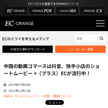
Eビジネスを推進するORANGEシリーズ
EC-ORANGEの強み
EC-ORANGEの強み
お役立ち資料ダウンロード
ニュースレター登録
選ばれる理由
ECサイトのリプレイス
中国の動画コマースは抖音、快手小店のショ
課題解決例
ートムービー +（プラス）ECが流行中！
機能一覧
2019年07月09日
外部サービス連携
2021年12月13日
インフラ環境・サポート
#tiktok
#ショートムービー
#中国
#動画コマース
費用