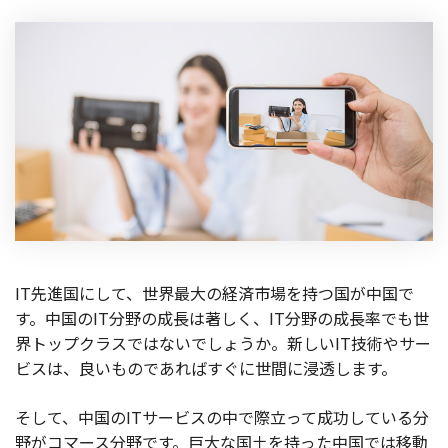
製品
特長
ショッピングモール型 EC
マルチテナント、マルチブランドなど
通販受注対応
ECと通販の連動を可能に
EC運用支援
継続的に結果を出し続けるECサイトへ
スクラッチ開発
IT先進国にして、世界最大の経済市場を持つ国が中国で
ライセンス契約
す。中国のIT分野の成長は著しく、IT分野の成長率でも世
界トップクラスではないでしょうか。新しいIT技術やサー
内製化支援
ビスは、良いものであればすぐに世間に浸透します。
補助金活用支援
そして、中国のITサービスの中で際立って成功している分
野がコマース分野です。巨大な国土を持った中国では移動
導入事例