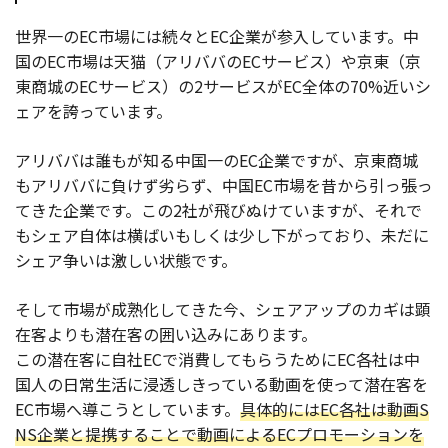
世界一のEC市場には続々とEC企業が参入しています。中
国のEC市場は天猫（アリババのECサービス）や京東（京
東商城のECサービス）の2サービスがEC全体の70%近いシ
ェアを誇っています。
アリババは誰もが知る中国一のEC企業ですが、京東商城
もアリババに負けず劣らず、中国EC市場を昔から引っ張っ
てきた企業です。この2社が飛びぬけていますが、それで
もシェア自体は横ばいもしくは少し下がっており、未だに
シェア争いは激しい状態です。
そして市場が成熟化してきた今、シェアアップのカギは顕
在客よりも潜在客の囲い込みにあります。
この潜在客に自社ECで消費してもらうためにEC各社は中
国人の日常生活に浸透しきっている動画を使って潜在客を
EC市場へ導こうとしています。
具体的にはEC各社は動画S
NS企業と提携することで動画によるECプロモーションを