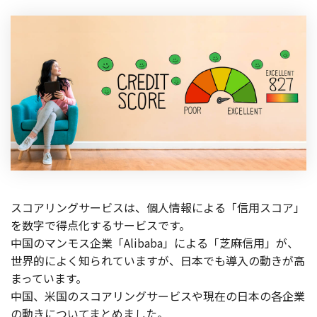
製品
特長
ショッピングモール型 EC
マルチテナント、マルチブランドなど
通販受注対応
ECと通販の連動を可能に
EC運用支援
継続的に結果を出し続けるECサイトへ
スクラッチ開発
スコアリングサービスは、個人情報による「信用スコア」
ライセンス契約
を数字で得点化するサービスです。
中国のマンモス企業「Alibaba」による「芝麻信用」が、
内製化支援
世界的によく知られていますが、日本でも導入の動きが高
まっています。
補助金活用支援
中国、米国のスコアリングサービスや現在の日本の各企業
の動きについてまとめました。
導入事例