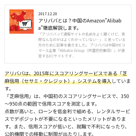
2017.12.20
アリババとは？中国のAmazon”Alibab
a”徹底解説します。
「アリババって通販サイトの名前をよく聞くけど、実
際なんなのかはよくわかっていない…」 と思っている
方のために記事を書きました。 アリババは中国のEコ
マース企業「Alibaba Group（阿里巴巴集団）」が運
営するECサイトです...
アリババは、2015年にスコアリングサービスである「芝
麻信用（セサミ・クレジット）」システムを導入
していま
す。
「芝麻信用」は、中国初のスコアリングサービスで、350
～950点の範囲で信用スコアを測定します。
点数が高いと、ローンを低金利で組める、レンタルサービ
スでデポジットが不要になるといったメリットがありま
す。また、信用スコアが低いと、就職で不利になったり、
公的機関での移動に制限が出たりします。