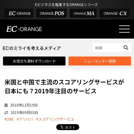
Eビジネスを推進するORANGEシリーズ
EC-ORANGEの強み
EC-ORANGEの強み
お役立ち資料ダウンロード
ニュースレター登録
選ばれる理由
ECサイトのリプレイス
米国と中国で主流のスコアリングサービスが
課題解決例
日本にも？2019年注目のサービス
機能一覧
2018年12月19日
外部サービス連携
2019年09月05日
インフラ環境・サポート
#LINE
#アリババ
#スコアリングサービス
費用