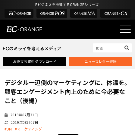
Eビジネスを推進するORANGEシリーズ
EC-ORANGEの強み
EC-ORANGEの強み
お役立ち資料ダウンロード
ニュースレター登録
選ばれる理由
ECサイトのリプレイス
デジタル一辺倒のマーケティングに、体温を。
課題解決例
顧客エンゲージメント向上のために今必要な
機能一覧
こと（後編）
外部サービス連携
2019年07月31日
インフラ環境・サポート
2019年08月07日
費用
#DM
#マーケティング