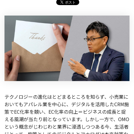
製品
特長
ショッピングモール型 EC
マルチテナント、マルチブランドなど
通販受注対応
ECと通販の連動を可能に
EC運用支援
継続的に結果を出し続けるECサイトへ
スクラッチ開発
ライセンス契約
テクノロジーの進化はとどまるところを知らず、小売業に
おいてもアパレル業を中心に、デジタルを活用したCRM施
内製化支援
策でEC化率を競い、EC化率の向上＝ビジネスの成長と捉
える風潮が当たり前となっています。しかし一方で、OMO
補助金活用支援
という概念がじわじわと業界に浸透しつつある今、生活者
導入事例