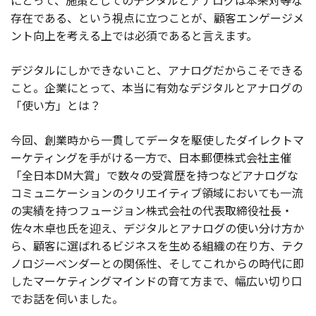
にとって、施策としてのデジタルとアナログは本来対等な
存在である、という視点に立つことが、顧客エンゲージメ
お役立ち記事
ント向上を考える上では必須であると言えます。
03-6432-0346
デジタルにしかできないこと、アナログだからこそできる
電話受付：平日 10:00~17:00
こと。企業にとって、本当に有効なデジタルとアナログの
「使い方」とは？
お問い合わせ
今回、創業時から一貫してデータを駆使したダイレクトマ
ーケティングを手がける一方で、日本郵便株式会社主催
「全日本DM大賞」で数々の受賞歴を持つなどアナログな
コミュニケーションのクリエイティブ領域においても一流
の実績を持つフュージョン株式会社の代表取締役社長・
佐々木卓也氏を迎え、デジタルとアナログの使い分け方か
ら、顧客に選ばれるビジネスを生める組織の在り方、テク
ノロジーベンダーとの関係性、そしてこれからの時代に即
したマーケティングマインドの育て方まで、幅広い切り口
でお話を伺いました。