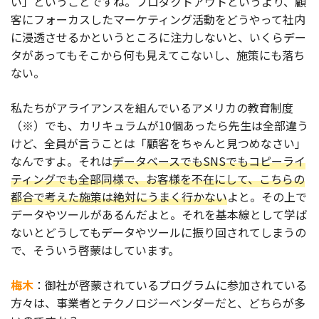
い」ということですね。プロダクトアウトというより、顧
客にフォーカスしたマーケティング活動をどうやって社内
に浸透させるかというところに注力しないと、いくらデー
タがあってもそこから何も見えてこないし、施策にも落ち
ない。
私たちがアライアンスを組んでいるアメリカの教育制度
（※）でも、カリキュラムが10個あったら先生は全部違う
けど、全員が言うことは「顧客をちゃんと見つめなさい」
なんですよ。それは
データベースでもSNSでもコピーライ
ティングでも全部同様で、お客様を不在にして、こちらの
都合で考えた施策は絶対にうまく行かない
よと。その上で
データやツールがあるんだよと。それを基本線として学ば
ないとどうしてもデータやツールに振り回されてしまうの
で、そういう啓蒙はしています。
梅木
：御社が啓蒙されているプログラムに参加されている
方々は、事業者とテクノロジーベンダーだと、どちらが多