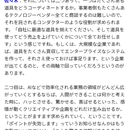
佐々木
：それについては二つあって、一つはたくさんある
道具をどうコーディネートするか。事業者側もたくさんあ
るテクノロジーベンダー全てと商談するのは難しいので、
それを託されるコンダクターのような役割が求められま
す。「自社に最適な道具を揃えてください、そして道具を
使ってどう売上を上げていくかについて全てお任せしま
す」という感じですね。もしくは、大規模な企業であれ
ば、道具をたくさん買収してエンタープライズなシステム
を作って、それさえ使っておけば事足ります、という企業
が出てくるのと、その両軸で回っていくだろうというのが
あります。
二つ目は、AIなどで効率化される業務の領域がどんどん広
がっていくとするならば、人間ができることは何かと考え
た時に、ハッとさせる、驚かせる、喜ばせるといった、感
情が動くクリエイティブや企画をどれだけ生み出せるか、
ということがますます求められていく、ということです。
「ポイントが失効します」っていうお知らせなんかはもう