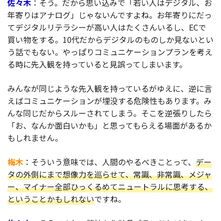
佐々木
：そう。だから思い込みで「若い人はデジタル、お
年寄りはアナログ」じゃないんですよね。お年寄りにだっ
てデジタルリテラシーが高い人はたくさんいるし、ECで
買い物をする。10代だからデジタルのものしか見ないとい
う話でもない。やっぱりコミュニケーションプランを考え
る時に先入観を持っていると見誤ってしまいます。
みんなが同じような先入観を持っているがゆえに、逆に言
えばコミュニケーションが埋没する危険性もあります。み
んな同じだからスルーされてしまう。そこを逆張りしたら
「お、なんか面白いかも」と思ってもらえる場面があるか
もしれません。
梅木
：そういう意味では、人間のやるべきことって、
デー
タの外側にまで想像力を巡らせて、常識、非常識、メジャ
ー、マイナー全部ひっくるめてニュートラルに思考する、
ということかもしれない
ですね。