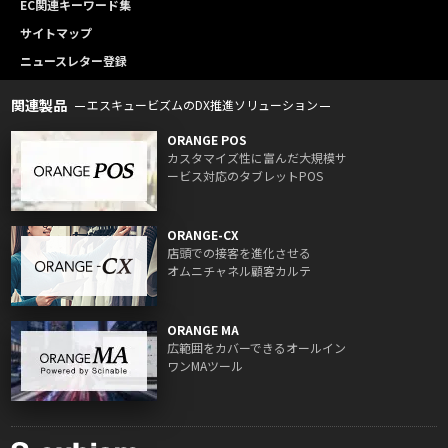
EC関連キーワード集
サイトマップ
ニュースレター登録
関連製品
エスキュービズムのDX推進ソリューション
ORANGE POS
カスタマイズ性に富んだ大規模サ
ービス対応のタブレットPOS
ORANGE-CX
店頭での接客を進化させる
オムニチャネル顧客カルテ
ORANGE MA
広範囲をカバーできるオールイン
ワンMAツール