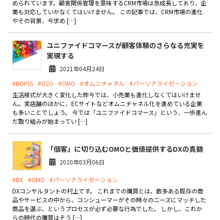
められています。顧客関係管理を意味するCRM市場は急成長しており、企
製品
業も対応していかなくてはいけません。 この記事では、CRM市場の進化
やその背景、今求め […]
特長
ユニファイドコマースが顧客体験のさらなる充実を
ショッピングモール型 EC
実現する
マルチテナント、マルチブランドなど
2021年04月24日
通販受注対応
#BOPIS
#O2O
#OMO
#オムニチャネル
#パーソナライゼーション
ECと通販の連動を可能に
生活様式が大きく変化した昨今では、小売業も進化しなくてはいけませ
EC運用支援
ん。実店舗のほかに、ECサイトなどオムニチャネル化を進めている企業
継続的に結果を出し続けるECサイトへ
も多いことでしょう。 今では「ユニファイドコマース」という、一歩進ん
だ取り組みが始まってい […]
スクラッチ開発
「個客」に切り込むOMOと価値提供するDXの真髄
ライセンス契約
2020年03月06日
内製化支援
#DX
#OMO
#パーソナライゼーション
DXコンサルタントの村上です。 これまでの購買とは、数多ある既存の商
補助金活用支援
品やサービスの中から、コンシューマーがその時々のニーズにマッチした
商品を選ぶ、というプロセスが必ず必要な行為でした。 しかし、これか
導入事例
らの時代の購買はそう […]