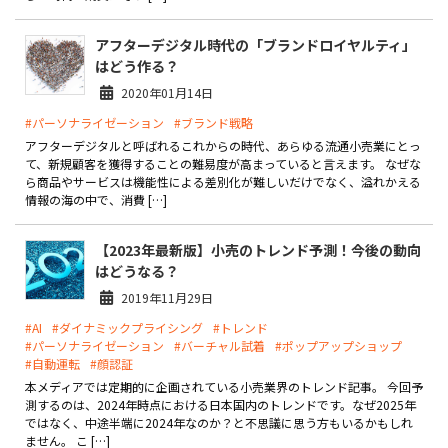
お役立ち記事
アフターデジタル時代の「ブランドロイヤルティ」
はどう作る？
03-6432-0346
2020年01月14日
電話受付：平日 10:00~17:00
#パーソナライゼーション
#ブランド戦略
アフターデジタルと呼ばれるこれからの時代、あらゆる流通小売業にとっ
お問い合わせ
て、新規顧客を獲得することの難易度が高まっていると言えます。 なぜな
ら商品やサービスは機能性による差別化が難しいだけでなく、溢れかえる
情報の海の中で、消費 […]
【2023年最新版】小売のトレンド予測！今後の動向
はどうなる？
2019年11月29日
#AI
#ダイナミックプライシング
#トレンド
#パーソナライゼーション
#バーチャル試着
#ポップアップショップ
#自動運転
#顔認証
本メディアでは定期的に企画されている小売業界のトレンド記事。 今回予
測するのは、2024年時点における日本国内のトレンドです。なぜ2025年
ではなく、中途半端に2024年なのか？と不思議に思う方もいるかもしれ
ません。 こ […]