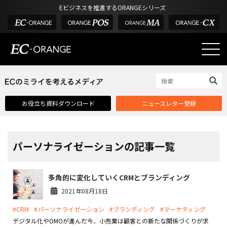
Eビジネスを推進するORANGEシリーズ
EC-ORANGEの強み
EC-ORANGEの強み
お役立ち資料ダウンロード
ニュースレター登録
選ばれる理由
ECサイトのリプレイス
課題解決例
パーソナライゼーションの記事一覧
機能一覧
多角的に変化していくCRMとブランディング
外部サービス連携
2021年08月18日
インフラ環境・サポート
#CRM
#パーソナライゼーション
#ブランディング
#マーケティング
費用
デジタル化やOMOが進んだ今、小売業は顧客との新たな関係づくりが求