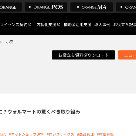
ライセンス契約
内製化支援
補助金活用支援
導入事例
お役立ち記
小売
お役立ち資料ダウンロード
ニュ
C
など
トへ
に？ウォルマートの驚くべき取り組み
art
#ネットショップ運営
#ロジスティクス
#商品管理
#在庫管理