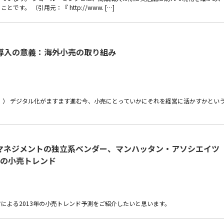
。 （引用元：『 http://www. […]
導入の意義：海外小売の取り組み
売
let roll-out』） デジタル化がますます進む今、小売にとっていかにそれを経営に活かすかとい
マネジメントの独立系ベンダー、マンハッタン・アソシエイツ
3年の小売トレンド
による2013年の小売トレンド予測をご紹介したいと思います。