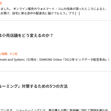
送
ました。 オンライン販売のウォルマート・コムの役員が語ったところによると、
を預け、自宅に戻る途中の配達先に届けてもらう」プラ […]
は小売店舗をどう変えるのか？
ル戦略
#小売
Management and Systems（引用元：DIAMOND Online『2012年 ビッグデータ経営革命』）
ルーミング」対策するための5つの方法
ています。 ショールーミングとは、商品購入の際に実店舗に訪れて現物を確かめ、