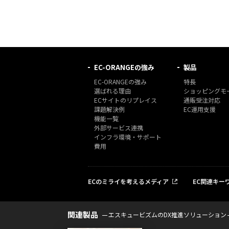
EC-ORANGEの強み
製品
EC-ORANGEの強み
特長
選ばれる理由
ショッピングモー
ECサイトのリプレイス
通販受注対応
課題解決例
EC運用支援
機能一覧
外部サービス連携
インフラ環境・サポート
費用
ECのミライを考えるメディア
EC関連キー
関連製品
エスキュービズムのDX推進ソリューション