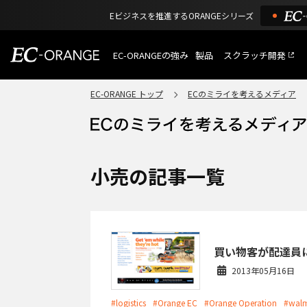
Eビジネスを推進するORANGEシリーズ
EC-ORANGEの強み
製品
スクラッチ開発
EC-ORANGEの強み
選ばれる理由
EC-ORANGE トップ
ECのミライを考えるメディア
特長
ECサイトのリプレイス
課題解決例
機能一覧
外部サービス連携
ショッピングモール型 E
インフラ環境・サポート
費用
マルチテナント、マルチブランド
小売の記事一覧
通販受注対応
ECと通販の連動を可能に
EC運用支援
継続的に結果を出し続けるECサイ
買い物客が配達員
2013年05月16日
#logistics
#Orange EC
#Orange Operation
#walm