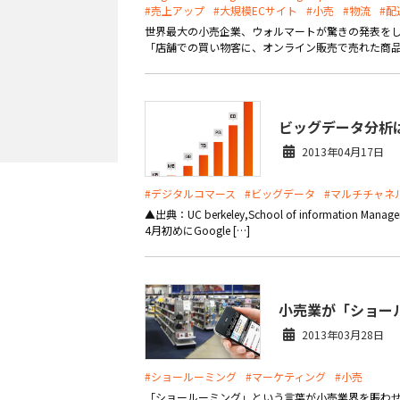
#売上アップ
#大規模ECサイト
#小売
#物流
#配
世界最大の小売企業、ウォルマートが驚きの発表をし
「店舗での買い物客に、オンライン販売で売れた商品
ビッグデータ分析
2013年04月17日
#デジタルコマース
#ビッグデータ
#マルチチャネ
▲出典：UC berkeley,School of information 
4月初めにGoogle […]
小売業が「ショー
2013年03月28日
#ショールーミング
#マーケティング
#小売
「ショールーミング」という言葉が小売業界を賑わせ