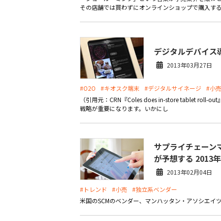
その店舗では買わずにオンラインショップで購入することです
デジタルデバイス
2013年03月27日
#O2O
#キオスク端末
#デジタルサイネージ
#小
（引用元：CRN『Coles does in-store tab
戦略が重要になります。いかにし
サプライチェーン
が予想する 201
2013年02月04日
#トレンド
#小売
#独立系ベンダー
米国のSCMのベンダー、マンハッタン・アソシエイツ