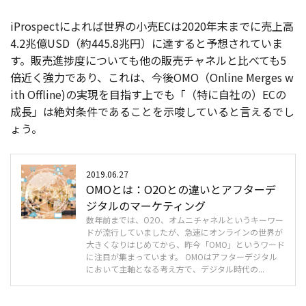
iProspectによれば世界の小売ECは2020年末までに売上高
4.2兆億USD（約445.8兆円）に達すると予想されていま
す。販売進捗度についても他の販売チャネルと比べても5
倍近く強力であり、これは、今後OMO（Online Merges w
ith Offline)の実現を目指す上でも「（特に自社の）ECの
成長」は絶対条件であることを示唆していると言えるでし
ょう。
2019.06.27
OMOとは：O2Oとの違いとアフターデ
ジタルのマーケティング
数年前までは、O2O、オムニチャネルというキーワー
ドが流行していましたが、急速にオンラインの世界が
大きくなりはじめてから、昨今「OMO」というワード
に注目が集まっています。 OMOはアフターデジタル
において主軸となる考え方で、デジタル時代の...