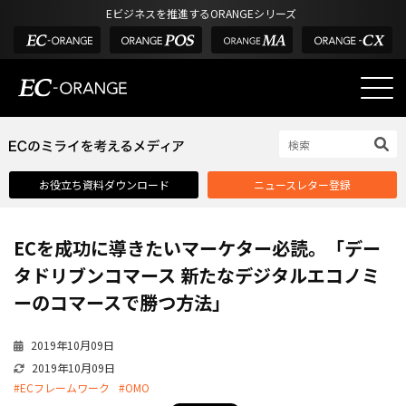
Eビジネスを推進するORANGEシリーズ
EC-ORANGEの強み
EC-ORANGEの強み
お役立ち資料ダウンロード
ニュースレター登録
選ばれる理由
ECサイトのリプレイス
ECを成功に導きたいマーケター必読。「デー
課題解決例
タドリブンコマース 新たなデジタルエコノミ
機能一覧
ーのコマースで勝つ方法」
外部サービス連携
2019年10月09日
インフラ環境・サポート
2019年10月09日
費用
#ECフレームワーク
#OMO