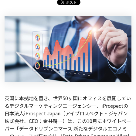
製品
特長
ショッピングモール型 EC
マルチテナント、マルチブランドなど
通販受注対応
ECと通販の連動を可能に
EC運用支援
継続的に結果を出し続けるECサイトへ
スクラッチ開発
ライセンス契約
英国に本拠地を置き、世界50ヶ国にオフィスを展開してい
るデジタルマーケティングエージェンシー、iProspectの
内製化支援
日本法人iProspect Japan（アイプロスペクト・ジャパン
株式会社、CEO：金井耕一）は、この10月にホワイトペー
補助金活用支援
パー「データドリブンコマース 新たなデジタルエコノミ
導入事例