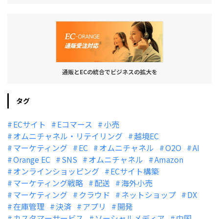
通販とECの統合でビジネスの拡大を
タグ
ECサイト
Eコマース
小売
オムニチャネル・リテイリング
越境EC
マーケティング
EC
オムニチャネル
O2O
AI
Orange EC
SNS
オムニチャネル
Amazon
オンラインショッピング
ECサイト構築
マーケティング戦略
配送
海外小売
マーケティング
クラウド
ネットショップ
DX
在庫管理
決済
アプリ
開発
カスタマーサービス
ソーシャルメディア
中国