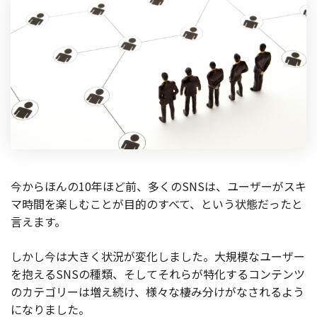
製品
特長
ショッピングモール型 EC
マルチテナント、マルチブランドなど
通販受注対応
ECと通販の連動を可能に
EC運用支援
継続的に結果を出し続けるECサイトへ
今からほんの10年ほど前、多くのSNSは、ユーザーがスキ
スクラッチ開発
マ時間を楽しむことが目的のすべて、という状態だったと
ライセンス契約
言えます。
内製化支援
しかし今は大きく状況が変化しました。大規模なユーザー
を抱えるSNSの種類、そしてそれらが特化するコンテンツ
補助金活用支援
のカテゴリーは増え続け、様々な棲み分けがなされるよう
になりました。
導入事例