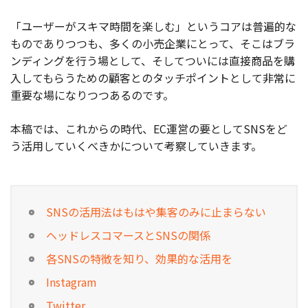
「ユーザーがスキマ時間を楽しむ」というコアは普遍的な
お役立ち記事
ものでありつつも、多くの小売企業にとって、そこはブラ
ンディングを行う場として、そしてついには直接商品を購
03-6432-0346
電話受付：平日 10:00~17:00
入してもらうための顧客とのタッチポイントとして非常に
重要な場になりつつあるのです。
お問い合わせ
本稿では、これからの時代、EC運営の要としてSNSをど
う活用していくべきかについて考察していきます。
SNSの活用法はもはや集客のみに止まらない
ヘッドレスコマースとSNSの関係
各SNSの特徴を知り、効果的な活用を
Instagram
Twitter