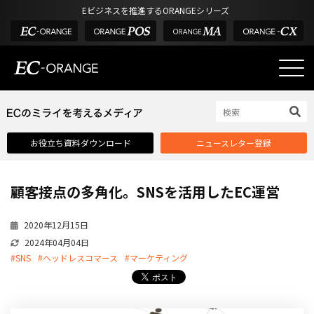
Eビジネスを推進するORANGEシリーズ
EC-ORANGEの強み
EC-ORANGEの強み
お役立ち資料ダウンロード
ニュースレター登録
選ばれる理由
ECサイトのリプレイス
顧客接点の多角化。SNSを活用したEC運営
課題解決例
機能一覧
2020年12月15日
2024年04月04日
外部サービス連携
#SNS
#ヘッドレスコマース
#マーケティング
インフラ環境・サポート
費用