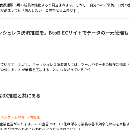
り、食品通販市場の成長は鈍化すると見込まれます。しかし、自分へのご褒美、日常の
高まっても「購入したい」と思わせる工夫が […]
シュレス決済推進を。BtoB-ECサイトでデータの一元管理も
ています。 しかし、キャッシュレス決済導入には、ツールやデータの散在に悩まさ
い分けることが業務を圧迫することにつながっている […]
はDX推進と共にある
#システム開発
#内製化
ル産業宣言があります。 この宣言では、DX化は単なる業務改善や効率化のみを目指す
針を発信するために行われるべきと示されてい […]