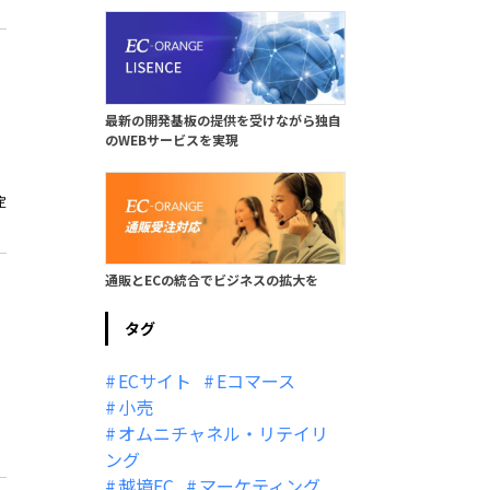
最新の開発基板の提供を受けながら独自
のWEBサービスを実現
定
通販とECの統合でビジネスの拡大を
タグ
ECサイト
Eコマース
小売
I
オムニチャネル・リテイリ
ング
越境EC
マーケティング