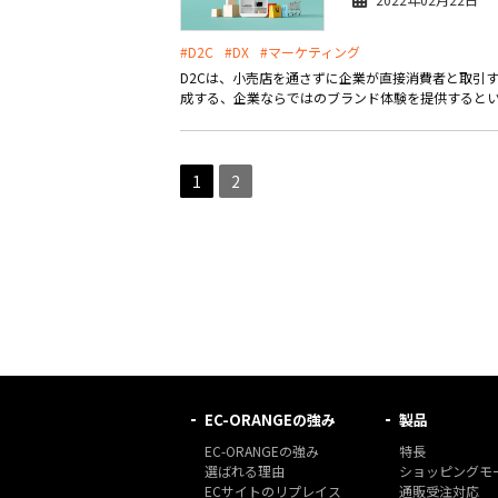
#D2C
#DX
#マーケティング
D2Cは、小売店を通さずに企業が直接消費者と取引す
成する、企業ならではのブランド体験を提供するとい
1
2
EC-ORANGEの強み
製品
EC-ORANGEの強み
特長
選ばれる理由
ショッピングモー
ECサイトのリプレイス
通販受注対応