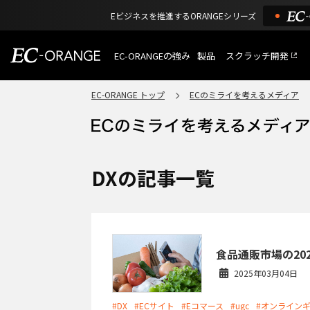
Eビジネスを推進するORANGEシリーズ
EC-ORANGEの強み
製品
スクラッチ開発
EC-ORANGEの強み
選ばれる理由
EC-ORANGE トップ
ECのミライを考えるメディア
特長
ECサイトのリプレイス
課題解決例
機能一覧
外部サービス連携
ショッピングモール型 E
インフラ環境・サポート
費用
マルチテナント、マルチブランド
DXの記事一覧
通販受注対応
ECと通販の連動を可能に
EC運用支援
継続的に結果を出し続けるECサイ
食品通販市場の20
2025年03月04日
#DX
#ECサイト
#Eコマース
#ugc
#オンライン