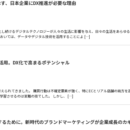
が示す、日本企業にDX推進が必要な理由
化し続けるデジタルテクノロジーが人々の生活に影響を与え、日々の生活をあらゆる
おいては、データやデジタル技術を活用することによ […]
I活用。DX化で高まるポテンシャル
考えられてきました。 購買行動は不確定要素が強く、特にECとリアル店舗の両方を
習させるのは至難の技でした。 しかし、 […]
大するために。新時代のブランドマーケティングが企業成長のカ