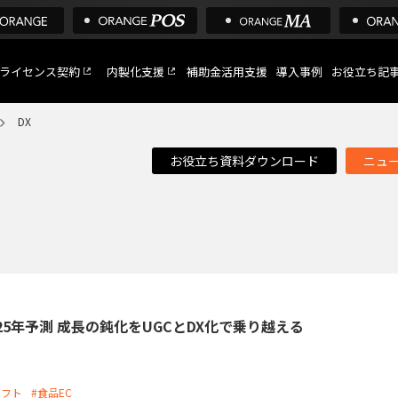
ライセンス契約
内製化支援
補助金活用支援
導入事例
お役立ち記
DX
お役立ち資料ダウンロード
ニュ
C
など
トへ
25年予測 成長の鈍化をUGCとDX化で乗り越える
ギフト
#食品EC