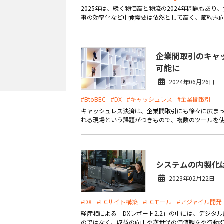
2025年は、続く物価高と物流の2024年問題もあ
事の効率化など中食需要は依然として高く、節約志向が
企業間取引のキャッ
可能に
2024年06月26日
#BtoBEC
#DX
#キャッシュレス
#企業間取引
キャッシュレス決済は、企業間取引にも徐々に広まっ
れる現場という課題がつきもので、複数のツールを使
システムの内製化
2023年02月22日
#DX
#ECサイト構築
#ECモール
#アジャイル開発
経産相による「DXレポート2.2」の中には、デジタ
のではなく、収益の向上や次世代の価値観をや行動指