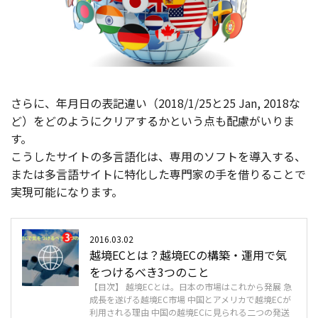
さらに、年月日の表記違い（2018/1/25と25 Jan, 2018な
ど）をどのようにクリアするかという点も配慮がいりま
す。
こうしたサイトの多言語化は、専用のソフトを導入する、
または多言語サイトに特化した専門家の手を借りることで
実現可能になります。
2016.03.02
越境ECとは？越境ECの構築・運用で気
をつけるべき3つのこと
【目次】 越境ECとは。日本の市場はこれから発展 急
成長を遂げる越境EC市場 中国とアメリカで越境ECが
利用される理由 中国の越境ECに見られる二つの発送