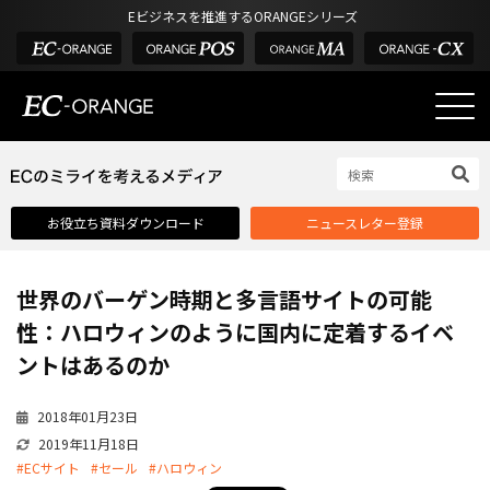
Eビジネスを推進するORANGEシリーズ
EC-ORANGEの強み
EC-ORANGEの強み
お役立ち資料ダウンロード
ニュースレター登録
選ばれる理由
ECサイトのリプレイス
世界のバーゲン時期と多言語サイトの可能
課題解決例
性：ハロウィンのように国内に定着するイベ
機能一覧
ントはあるのか
外部サービス連携
2018年01月23日
インフラ環境・サポート
2019年11月18日
費用
#ECサイト
#セール
#ハロウィン