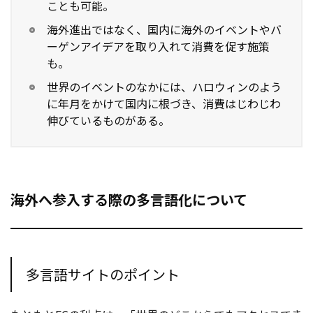
ことも可能。
お役立ち記事
海外進出ではなく、国内に海外のイベントやバ
ーゲンアイデアを取り入れて消費を促す施策
も。
03-6432-0346
電話受付：平日 10:00~17:00
世界のイベントのなかには、ハロウィンのよう
に年月をかけて国内に根づき、消費はじわじわ
お問い合わせ
伸びているものがある。
海外へ参入する際の多言語化について
多言語サイトのポイント