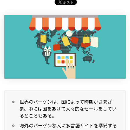
製品
特長
ショッピングモール型 EC
マルチテナント、マルチブランドなど
通販受注対応
ECと通販の連動を可能に
EC運用支援
継続的に結果を出し続けるECサイトへ
スクラッチ開発
ライセンス契約
世界のバーゲンは、国によって時期がさまざ
内製化支援
ま。中には国をあげて大々的なセールをしてい
るところもある。
補助金活用支援
海外のバーゲン参入に多言語サイトを準備する
導入事例