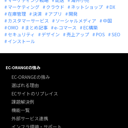
マーケティング戦略
配送
海外小売
マーケティング
クラウド
ネットショップ
DX
在庫管理
決済
アプリ
開発
カスタマーサービス
ソーシャルメディア
中国
OMO
まとめ記事
e-コマース
EC構築
セキュリティ
デザイン
売上アップ
POS
SEO
インストール
EC-ORANGEの強み
EC-ORANGEの強み
選ばれる理由
ECサイトのリプレイス
課題解決例
機能一覧
外部サービス連携
インフラ環境・サポート