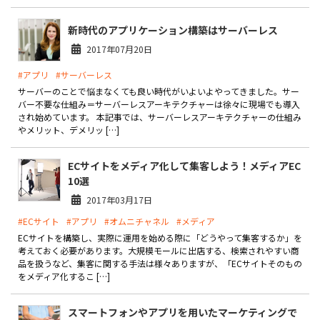
お役立ち記事
新時代のアプリケーション構築はサーバーレス
2017年07月20日
03-6432-0346
#アプリ
#サーバーレス
電話受付：平日 10:00~17:00
サーバーのことで悩まなくても良い時代がいよいよやってきました。サー
バー不要な仕組み＝サーバーレスアーキテクチャーは徐々に現場でも導入
お問い合わせ
され始めています。 本記事では、サーバーレスアーキテクチャーの仕組み
やメリット、デメリッ […]
ECサイトをメディア化して集客しよう！メディアEC
10選
2017年03月17日
#ECサイト
#アプリ
#オムニチャネル
#メディア
ECサイトを構築し、実際に運用を始める際に「どうやって集客するか」を
考えておく必要があります。大規模モールに出店する、検索されやすい商
品を扱うなど、集客に関する手法は様々ありますが、「ECサイトそのもの
をメディア化するこ […]
スマートフォンやアプリを用いたマーケティングで