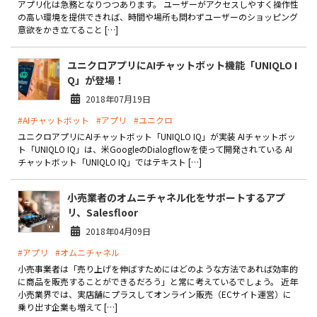
アプリ化は急務となりつつあります。 ユーザーがアクセスしやすく操作性
製品
の高い環境を提供できれば、時間や場所も問わずユーザーのショッピング
意欲をかき立てること […]
特長
ユニクロアプリにAIチャットボット機能「UNIQLO I
ショッピングモール型 EC
Q」が登場！
マルチテナント、マルチブランドなど
2018年07月19日
通販受注対応
#AIチャットボット
#アプリ
#ユニクロ
ECと通販の連動を可能に
ユニクロアプリにAIチャットボット「UNIQLO IQ」が実装 AIチャットボッ
EC運用支援
ト「UNIQLO IQ」は、米GoogleのDialogflowを使って開発されている AI
継続的に結果を出し続けるECサイトへ
チャットボット「UNIQLO IQ」ではテキスト […]
スクラッチ開発
小売業者のオムニチャネル化をサポートするアプ
リ、Salesfloor
ライセンス契約
2018年04月09日
内製化支援
#アプリ
#オムニチャネル
小売事業者は「売り上げを伸ばすためにはどのような方法であれば効率的
補助金活用支援
に商品を販売することができるだろう」と常に考えているでしょう。 近年
小売業界では、実店舗にプラスしてオンライン販売（ECサイト運営）に
乗り出す企業も増えて […]
導入事例