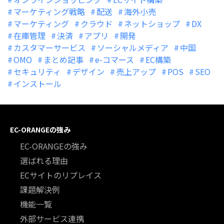
マーケティング戦略
配送
海外小売
マーケティング
クラウド
ネットショップ
DX
在庫管理
決済
アプリ
開発
カスタマーサービス
ソーシャルメディア
中国
OMO
まとめ記事
e-コマース
EC構築
セキュリティ
デザイン
売上アップ
POS
SEO
インストール
EC-ORANGEの強み
EC-ORANGEの強み
選ばれる理由
ECサイトのリプレイス
課題解決例
機能一覧
外部サービス連携