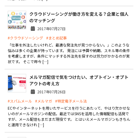
お役立ち記事
クラウドソーシングが働き方を変える？企業と個人
のマッチング
03-6432-0346
2017年07月27日
電話受付：平日 10:00~17:00
#クラウドソーシング
#まとめ記事
「仕事を外注したいけれど、最適な発注先が見つからない。」このような
お問い合わせ
悩みは多くの企業が持っています。 発注には予算や納期、スキル等の条件
を考慮しますが、条件にマッチする外注先を探すのは労力がかかるのが実
状です。 そこで昨今 […]
メルマガ配信で気をつけたい、オプトイン・オプト
アウトの考え方
2017年07月26日
#スパムメール
#メルマガ
#特定電子メール法
ECやインターネットを用いたサービスを行うにあたって、やはり欠かせな
いのがメールマガジンの配信。最近ではSNSを活用した情報配信も活発で
すが、メール配信もまだまだ現役です。 とはいえメールマガジンもきちん
と運用できなけれ […]