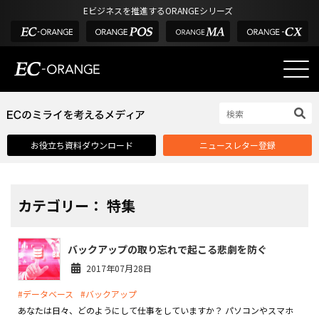
Eビジネスを推進するORANGEシリーズ
EC-ORANGEの強み
EC-ORANGEの強み
お役立ち資料ダウンロード
ニュースレター登録
選ばれる理由
ECサイトのリプレイス
課題解決例
カテゴリー： 特集
機能一覧
バックアップの取り忘れで起こる悲劇を防ぐ
外部サービス連携
2017年07月28日
インフラ環境・サポート
#データベース
#バックアップ
費用
あなたは日々、どのようにして仕事をしていますか？ パソコンやスマホ