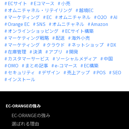
ECサイト
Eコマース
小売
オムニチャネル・リテイリング
越境EC
マーケティング
EC
オムニチャネル
O2O
AI
Orange EC
SNS
オムニチャネル
Amazon
オンラインショッピング
ECサイト構築
マーケティング戦略
配送
海外小売
マーケティング
クラウド
ネットショップ
DX
在庫管理
決済
アプリ
開発
カスタマーサービス
ソーシャルメディア
中国
OMO
まとめ記事
e-コマース
EC構築
セキュリティ
デザイン
売上アップ
POS
SEO
インストール
EC-ORANGEの強み
EC-ORANGEの強み
選ばれる理由