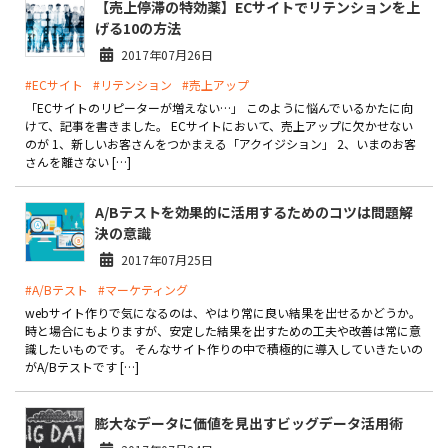
【売上停滞の特効薬】ECサイトでリテンションを上
げる10の方法
2017年07月26日
#ECサイト
#リテンション
#売上アップ
「ECサイトのリピーターが増えない…」 このように悩んでいるかたに向
けて、記事を書きました。 ECサイトにおいて、売上アップに欠かせない
のが 1、新しいお客さんをつかまえる「アクイジション」 2、いまのお客
さんを離さない […]
A/Bテストを効果的に活用するためのコツは問題解
決の意識
2017年07月25日
#A/Bテスト
#マーケティング
webサイト作りで気になるのは、やはり常に良い結果を出せるかどうか。
時と場合にもよりますが、安定した結果を出すための工夫や改善は常に意
識したいものです。 そんなサイト作りの中で積極的に導入していきたいの
がA/Bテストです […]
膨大なデータに価値を見出すビッグデータ活用術