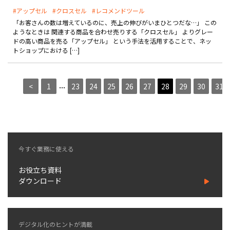
#アップセル
#クロスセル
#レコメンドツール
「お客さんの数は増えているのに、売上の伸びがいまひとつだな…」 この
ようなときは 関連する商品を合わせ売りする「クロスセル」 よりグレー
ドの高い商品を売る「アップセル」 という手法を活用することで、ネッ
トショップにおける […]
...
<
1
23
24
25
26
27
28
29
30
31
今すぐ業務に使える
お役立ち資料
ダウンロード
デジタル化のヒントが満載