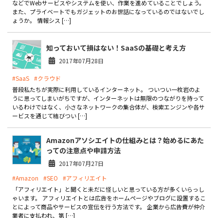
などでWebサービスやシステムを使い、作業を進めていることでしょう。
製品
また、プライベートでもガジェットのお世話になっているのではないでし
ょうか。 情報シス […]
特長
知っておいて損はない！SaaSの基礎と考え方
ショッピングモール型 EC
マルチテナント、マルチブランドなど
2017年07月28日
通販受注対応
#SaaS
#クラウド
ECと通販の連動を可能に
普段私たちが実際に利用しているインターネット。 ついつい一枚岩のよ
うに思ってしまいがちですが、インターネットは無限のつながりを持って
EC運用支援
いるわけではなく、小さなネットワークの集合体が、検索エンジンや各サ
継続的に結果を出し続けるECサイトへ
ービスを通じて結びつい […]
スクラッチ開発
Amazonアソシエイトの仕組みとは？始めるにあた
ライセンス契約
っての注意点や申請方法
2017年07月27日
内製化支援
#Amazon
#SEO
#アフィリエイト
「アフィリエイト」と聞くと未だに怪しいと思っている方が多くいらっし
補助金活用支援
ゃいます。 アフィリエイトとは広告をホームページやブログに設置するこ
とによって商品やサービスの宣伝を行う方法です。 企業から広告費が仲介
導入事例
業者に支払われ、第 […]