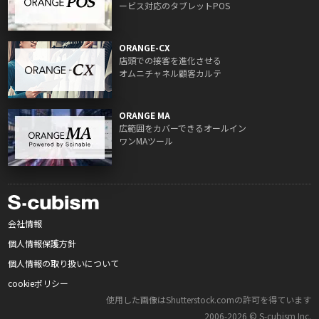
ービス対応のタブレットPOS
ORANGE-CX
店頭での接客を進化させる
オムニチャネル顧客カルテ
ORANGE MA
広範囲をカバーできるオールイン
ワンMAツール
会社情報
個人情報保護方針
個人情報の取り扱いについて
cookieポリシー
使用した画像はShutterstock.comの許可を得ています
2006‑2026 © S‑cubism Inc.