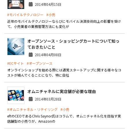
2014年04月15日
お役立ち記事
#モバイルテクノロジー
#小売
近年のモバイルテクノロジーならびにモバイル決済技術向上の影響を受け
03-6432-0346
て、小売業者の業務管理方法にも変化が
電話受付：平日 10:00~17:00
オープンソース・ショッピングカートについて知っ
お問い合わせ
ておきたいこと
2014年04月08日
#ECサイト
#オープンソース
オンラインショップを始める際には通常スタートアップに関する様々なコ
ストが絡んでくることになり、特に自社
オムニチャネルに実店舗が必要な理由
2014年03月28日
#オムニチャネル・リテイリング
#小売
eftのCEOであるChris Saynor氏はコラムで、オムニチャネル化を目指す実
店舗型の小売りが、Amazonの