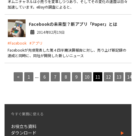
オムニチャネルは小売りを変革しつつあり、そしてその変化の速度は日々
加速しています。eBayの調査によると、
Facebookの未来型？新アプリ「Paper」とは
2014年02月19日
#Facebook
#アプリ
Facebookが先頃発表した第４四半期決算報告に対し、売り上げ新記録の
達成と同時に、同社が開発した新しいニュース
...
<
1
6
7
8
9
10
11
12
13
14
今すぐ業務に使える
お役立ち資料
ダウンロード