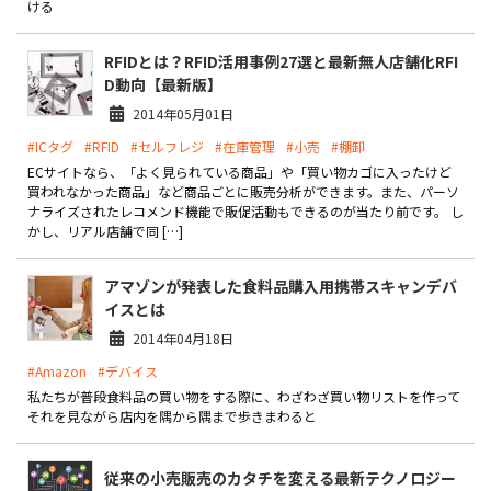
ける
製品
RFIDとは？RFID活用事例27選と最新無人店舗化RFI
特長
D動向【最新版】
ショッピングモール型 EC
2014年05月01日
マルチテナント、マルチブランドなど
#ICタグ
#RFID
#セルフレジ
#在庫管理
#小売
#棚卸
通販受注対応
ECサイトなら、「よく見られている商品」や「買い物カゴに入ったけど
ECと通販の連動を可能に
買われなかった商品」など商品ごとに販売分析ができます。また、パーソ
ナライズされたレコメンド機能で販促活動もできるのが当たり前です。 し
EC運用支援
かし、リアル店舗で同 […]
継続的に結果を出し続けるECサイトへ
アマゾンが発表した食料品購入用携帯スキャンデバ
スクラッチ開発
イスとは
ライセンス契約
2014年04月18日
#Amazon
#デバイス
内製化支援
私たちが普段食料品の買い物をする際に、わざわざ買い物リストを作って
それを見ながら店内を隅から隅まで歩きまわると
補助金活用支援
従来の小売販売のカタチを変える最新テクノロジー
導入事例