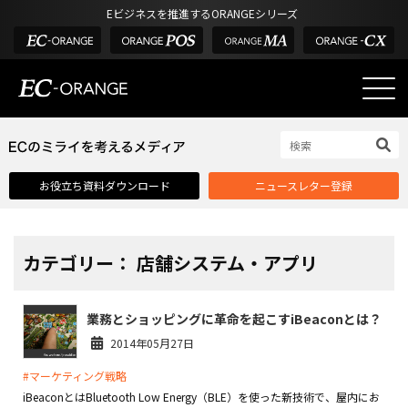
Eビジネスを推進するORANGEシリーズ
EC-ORANGEの強み
EC-ORANGEの強み
お役立ち資料ダウンロード
ニュースレター登録
選ばれる理由
ECサイトのリプレイス
課題解決例
カテゴリー： 店舗システム・アプリ
機能一覧
業務とショッピングに革命を起こすiBeaconとは？
外部サービス連携
2014年05月27日
インフラ環境・サポート
#マーケティング戦略
費用
iBeaconとはBluetooth Low Energy（BLE）を使った新技術で、屋内にお