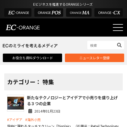
Eビジネスを推進するORANGEシリーズ
EC-ORANGEの強み
EC-ORANGEの強み
お役立ち資料ダウンロード
ニュースレター登録
選ばれる理由
ECサイトのリプレイス
課題解決例
カテゴリー： 特集
機能一覧
新たなテクノロジーとアイデアで小売りを盛り上げ
外部サービス連携
る３つの企業
インフラ環境・サポート
2014年01月23日
#アイデア
#海外小売
費用
空中に現れるタッチスクリーン「Displair」 （引用元：Retail Technology