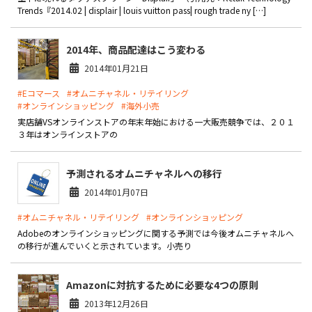
製品
Trends『2014.02 | displair | louis vuitton pass| rough trade ny […]
特長
2014年、商品配達はこう変わる
2014年01月21日
ショッピングモール型 EC
マルチテナント、マルチブランドなど
#Eコマース
#オムニチャネル・リテイリング
#オンラインショッピング
#海外小売
通販受注対応
ECと通販の連動を可能に
実店舗VSオンラインストアの年末年始における一大販売競争では、２０１
３年はオンラインストアの
EC運用支援
継続的に結果を出し続けるECサイトへ
予測されるオムニチャネルへの移行
スクラッチ開発
2014年01月07日
ライセンス契約
#オムニチャネル・リテイリング
#オンラインショッピング
Adobeのオンラインショッピングに関する予測では今後オムニチャネルへ
内製化支援
の移行が進んでいくと示されています。小売り
補助金活用支援
Amazonに対抗するために必要な4つの原則
2013年12月26日
導入事例