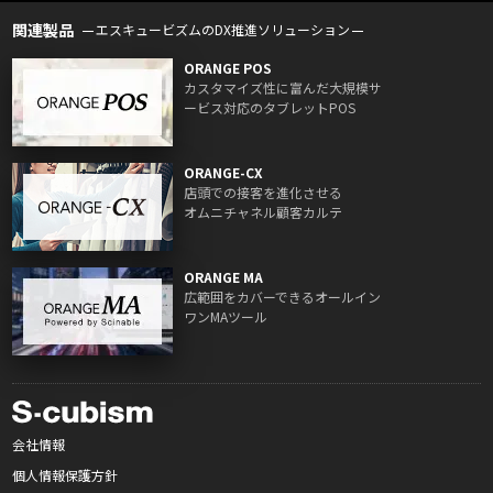
関連製品
エスキュービズムのDX推進ソリューション
ORANGE POS
カスタマイズ性に富んだ大規模サ
ービス対応のタブレットPOS
ORANGE-CX
店頭での接客を進化させる
オムニチャネル顧客カルテ
ORANGE MA
広範囲をカバーできるオールイン
ワンMAツール
会社情報
個人情報保護方針