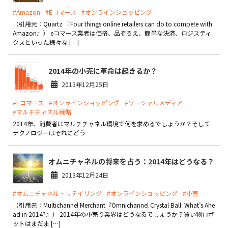
#Amazon
#Eコマース
#オンラインショッピング
お役立ち記事
（引用元：Quartz 『Four things online retailers can do to compete with
Amazon』） eコマース業者は価格、品ぞろえ、簡単な決済、ロジスティ
クスといった様々な […]
03-6432-0346
電話受付：平日 10:00~17:00
2014年の小売に革命は起きるか？
お問い合わせ
2013年12月25日
#Eコマース
#オンラインショッピング
#ソーシャルメディア
#マルチチャネル戦略
2014年、消費者はマルチチャネル環境で何を求めるでしょうか？そして
テクノロジーはそれにどう
オムニチャネルの将来を占う：2014年はどうなる？
2013年12月24日
#オムニチャネル・リテイリング
#オンラインショッピング
#小売
（引用元：Multichannel Merchant『Omnichannel Crystal Ball: What’s Ahe
ad in 2014?』） 2014年の小売り業界はどうなるでしょうか？買い物ロボ
ットはまだま […]