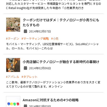
製品
対応したカスタマーサービス～ 市場調査やコンサルタントを専門とするID
C Retail Insights社が先頃発表した今年度の「小売業界先行き
特長
クーポンだけではダメ：テクノロジーが小売りにも
ショッピングモール型 EC
たらすもの
マルチテナント、マルチブランドなど
2014年02月07日
通販受注対応
#クーポン
#マーケティング戦略
#小売
ECと通販の連動を可能に
モバイル・マーケティング、LBS(位置情報サービス)、SoLoMo(ソーシャ
ル、ローカル、モバイル)－これらは
EC運用支援
継続的に結果を出し続けるECサイトへ
小売店舗にテクノロジーが融合する新時代の幕開け
スクラッチ開発
2014年02月06日
ライセンス契約
#アパレル
#タブレット
ここ数年、最新テクノロジーがファッション小売業界のあり方を大きく変
内製化支援
えてきているのが見て取れます。オンライン
補助金活用支援
Amazonに対抗するための4つの戦略
導入事例
2014年02月05日