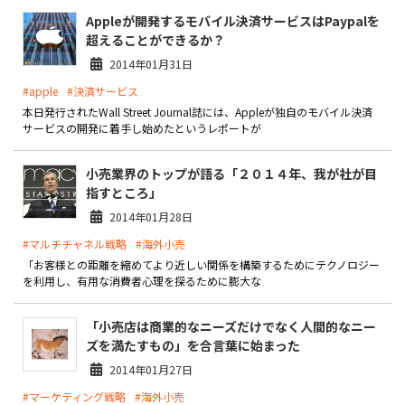
Appleが開発するモバイル決済サービスはPaypalを
超えることができるか？
2014年01月31日
#apple
#決済サービス
本日発行されたWall Street Journal誌には、Appleが独自のモバイル決済
サービスの開発に着手し始めたというレポートが
小売業界のトップが語る「２０１４年、我が社が目
指すところ」
2014年01月28日
#マルチチャネル戦略
#海外小売
「お客様との距離を縮めてより近しい関係を構築するためにテクノロジー
を利用し、有用な消費者心理を探るために膨大な
「小売店は商業的なニーズだけでなく人間的なニー
ズを満たすもの」を合言葉に始まった
2014年01月27日
#マーケティング戦略
#海外小売