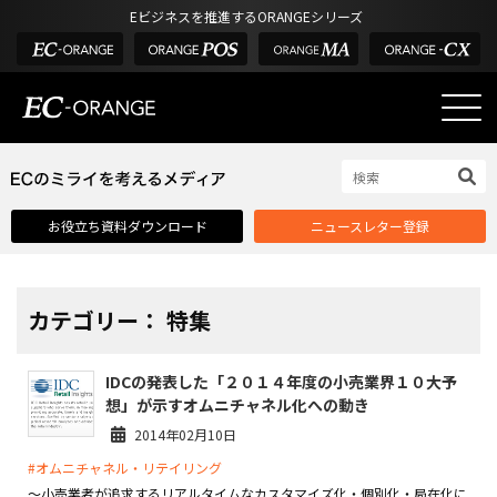
Eビジネスを推進するORANGEシリーズ
EC-ORANGEの強み
EC-ORANGEの強み
お役立ち資料ダウンロード
ニュースレター登録
選ばれる理由
ECサイトのリプレイス
課題解決例
カテゴリー： 特集
機能一覧
IDCの発表した「２０１４年度の小売業界１０大予
外部サービス連携
想」が示すオムニチャネル化への動き
インフラ環境・サポート
2014年02月10日
#オムニチャネル・リテイリング
費用
～小売業者が追求するリアルタイムなカスタマイズ化・個別化・局在化に