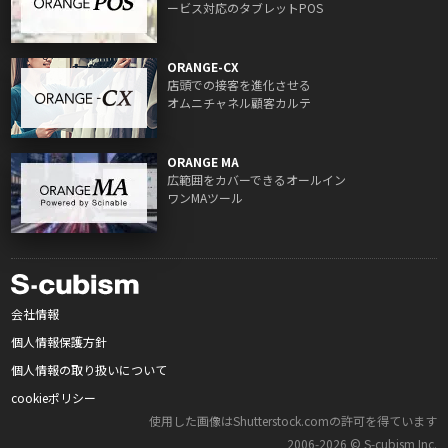
ービス対応のタブレットPOS
ORANGE-CX
店頭での接客を進化させる
オムニチャネル顧客カルテ
ORANGE MA
広範囲をカバーできるオールイン
ワンMAツール
会社情報
個人情報保護方針
個人情報の取り扱いについて
cookieポリシー
使用した画像はShutterstock.comの許可を得ています
2006‑2026 © S‑cubism Inc.