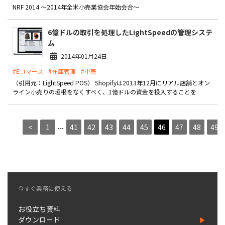
NRF 2014 ～2014年全米小売業協会年始会合～
6億ドルの取引を処理したLightSpeedの管理システ
ム
2014年01月24日
#Eコマース
#在庫管理
#小売
（引用元：LightSpeed POS） Shopifyは2013年12月にリアル店舗とオン
ライン小売りの垣根をなくすべく、1億ドルの資金を投入することを
...
<
1
41
42
43
44
45
46
47
48
49
今すぐ業務に使える
お役立ち資料
ダウンロード