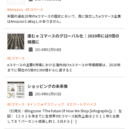
#Amazon
#Eコマース
お役立ち記事
米国の過去20年のeコマースの歴史において、真に独立したeコマース企業
はAmazonとeBayしかありません。
03-6432-0346
電話受付：平日 10:00~17:00
進むｅコマースのグローバル化：2020年には5倍の
規模に
お問い合わせ
2014年02月04日
#Eコマース
eコマースの主要6市場における海外向けeコマースの市場規模は、2020年
までに現在の5倍の1300億ドルに達すると
ショッピングの未来像
2014年02月03日
#Eコマース
#インフォグラフィック
#スマートデバイス
（引用元：iBlogzone『The Future Of How We Shop [infographic]』） 左
図：《２０１６年までに全世界のEコマース総売上高は２０１１年と比較
して６７パーセント成長し約１.３兆ドル […]