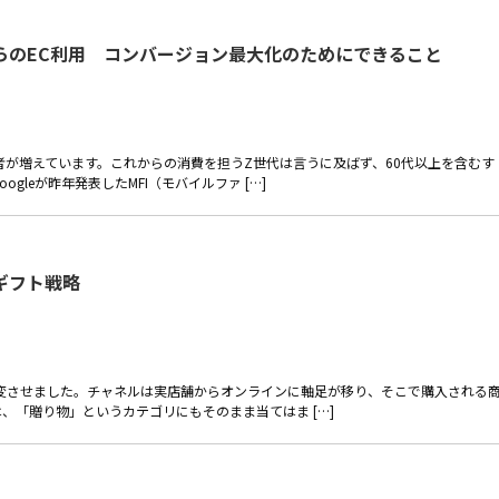
らのEC利用 コンバージョン最大化のためにできること
者が増えています。これからの消費を担うZ世代は言うに及ばず、60代以上を含むす
gleが昨年発表したMFI（モバイルファ […]
ギフト戦略
一変させました。チャネルは実店舗からオンラインに軸足が移り、そこで購入される
、「贈り物」というカテゴリにもそのまま当てはま […]