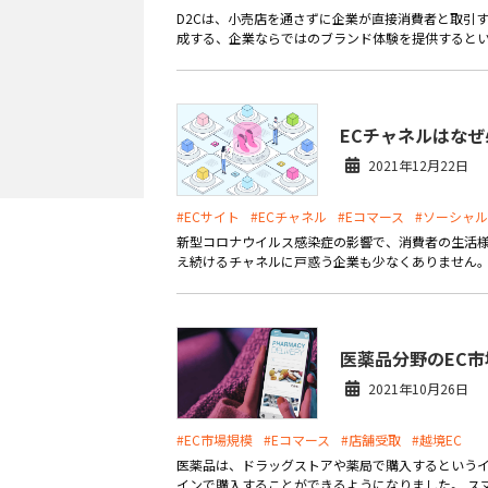
D2Cは、小売店を通さずに企業が直接消費者と取引す
成する、企業ならではのブランド体験を提供するとい
ECチャネルはな
2021年12月22日
#ECサイト
#ECチャネル
#Eコマース
#ソーシャ
新型コロナウイルス感染症の影響で、消費者の生活様
え続けるチャネルに戸惑う企業も少なくありません。 
医薬品分野のEC
2021年10月26日
#EC市場規模
#Eコマース
#店舗受取
#越境EC
医薬品は、ドラッグストアや薬局で購入するというイ
インで購入することができるようになりました。 スマ