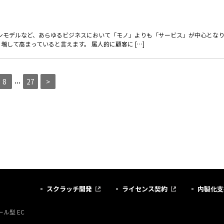
ョンモデルなど、あらゆるビジネスにおいて「モノ」よりも「サービス」が中心とな
して高まっていると言えます。 属人的に顧客に […]
...
8
27
>
スクラッチ開発
ライセンス契約
内製化支
ル型 EC