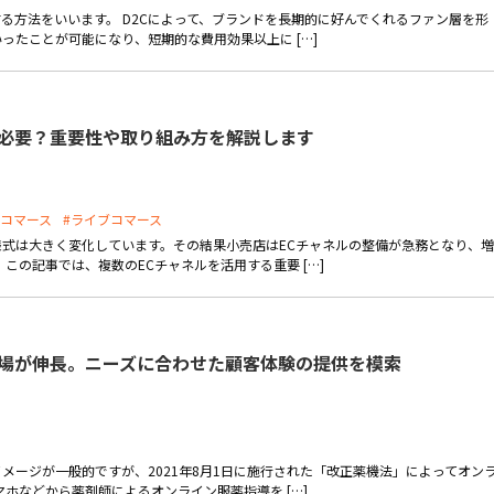
る方法をいいます。 D2Cによって、ブランドを長期的に好んでくれるファン層を形
ったことが可能になり、短期的な費用効果以上に […]
ぜ必要？重要性や取り組み方を解説します
ルコマース
#ライブコマース
式は大きく変化しています。その結果小売店はECチャネルの整備が急務となり、増
この記事では、複数のECチャネルを活用する重要 […]
市場が伸長。ニーズに合わせた顧客体験の提供を模索
メージが一般的ですが、2021年8月1日に施行された「改正薬機法」によってオン
ホなどから薬剤師によるオンライン服薬指導を […]