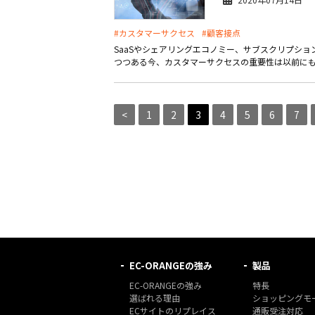
#カスタマーサクセス
#顧客接点
SaaSやシェアリングエコノミー、サブスクリプシ
つつある今、カスタマーサクセスの重要性は以前にも増
<
1
2
3
4
5
6
7
EC-ORANGEの強み
製品
EC-ORANGEの強み
特長
選ばれる理由
ショッピングモー
ECサイトのリプレイス
通販受注対応