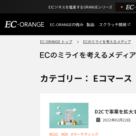
Eビジネスを推進するORANGEシリーズ
EC-ORANGEの強み
製品
スクラッチ開発
EC-ORANGEの強み
選ばれる理由
EC-ORANGE トップ
ECのミライを考えるメディア
特長
ECサイトのリプレイス
課題解決例
機能一覧
外部サービス連携
ショッピングモール型 E
インフラ環境・サポート
費用
マルチテナント、マルチブランド
カテゴリー： Eコマース
通販受注対応
ECと通販の連動を可能に
EC運用支援
継続的に結果を出し続けるECサイ
D2Cで事業を拡
2022年02月22日
#D2C
#DX
#マーケティング