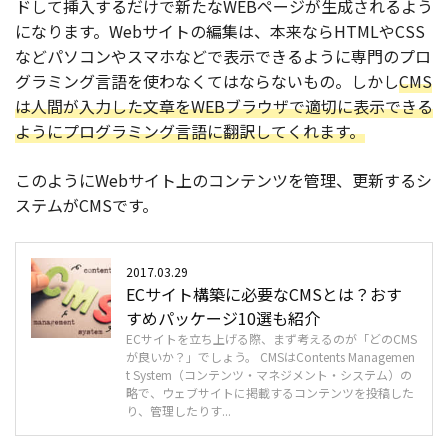
ドして挿入するだけで新たなWEBページが生成されるよう
になります。Webサイトの編集は、本来ならHTMLやCSS
などパソコンやスマホなどで表示できるように専門のプロ
グラミング言語を使わなくてはならないもの。しかし
CMS
は人間が入力した文章をWEBブラウザで適切に表示できる
ようにプログラミング言語に翻訳してくれます。
このようにWebサイト上のコンテンツを管理、更新するシ
ステムがCMSです。
2017.03.29
ECサイト構築に必要なCMSとは？おす
すめパッケージ10選も紹介
ECサイトを立ち上げる際、まず考えるのが「どのCMS
が良いか？」でしょう。 CMSはContents Managemen
t System（コンテンツ・マネジメント・システム）の
略で、ウェブサイトに掲載するコンテンツを投稿した
り、管理したりす...