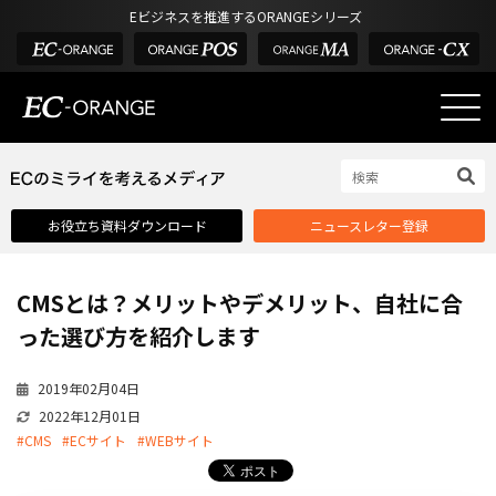
Eビジネスを推進するORANGEシリーズ
EC-ORANGEの強み
EC-ORANGEの強み
お役立ち資料ダウンロード
ニュースレター登録
選ばれる理由
ECサイトのリプレイス
CMSとは？メリットやデメリット、自社に合
課題解決例
った選び方を紹介します
機能一覧
2019年02月04日
外部サービス連携
2022年12月01日
インフラ環境・サポート
#CMS
#ECサイト
#WEBサイト
費用