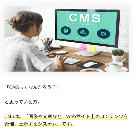
製品
特長
ショッピングモール型 EC
マルチテナント、マルチブランドなど
通販受注対応
ECと通販の連動を可能に
EC運用支援
継続的に結果を出し続けるECサイトへ
スクラッチ開発
「CMSってなんだろう？」
ライセンス契約
と思っている方。
内製化支援
CMSは、「画像や文章など、Webサイト上のコンテンツを
補助金活用支援
管理、更新するシステム」です。
導入事例