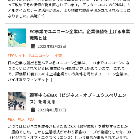
製品
って改めてその価値が捉え直されています。 アフターコロナのC2Mは、リ
アルタイムなデータ活用が進み、より精緻な製造予測が立てられるように
なりました。巣篭 […]
特長
EC事業でユニコーン企業に。企業価値を上げる事業
ショッピングモール型 EC
マルチテナント、マルチブランドなど
戦略とは
2022年03月23日
通販受注対応
ECと通販の連動を可能に
#ECサイト
#ユニコーン
#小売
日本企業も創出を望んでいるユニコーン企業は、これまでユニコーンにな
EC運用支援
りにくいとされているEC事業にも可能性が見え始めています。 これま
継続的に結果を出し続けるECサイトへ
で、評価額10億ドルの未上場企業という条件を満たすユニコーン企業は、
バイオ系やフィンテッ […]
スクラッチ開発
顧客中心のBX（ビジネス・オブ・エクスペリエン
ライセンス契約
ス）を考える
内製化支援
2022年01月31日
#BX
#CX
#DX
補助金活用支援
かつてはビジネスを成長させるためにCX（顧客体験）を重視することが
一般的でした。しかし生活様式がかわり顧客のニーズが複雑化した今、BX
導入事例
（ビジネス・オブ・エクスペリエンス）という概念が求められています。