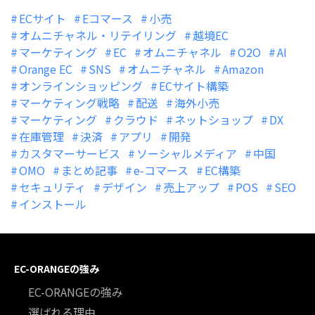
ECサイト
Eコマース
小売
オムニチャネル・リテイリング
越境EC
マーケティング
EC
オムニチャネル
O2O
AI
Orange EC
SNS
オムニチャネル
Amazon
オンラインショッピング
ECサイト構築
マーケティング戦略
配送
海外小売
マーケティング
クラウド
ネットショップ
DX
在庫管理
決済
アプリ
開発
カスタマーサービス
ソーシャルメディア
中国
OMO
まとめ記事
e-コマース
EC構築
セキュリティ
デザイン
売上アップ
POS
SEO
インストール
EC-ORANGEの強み
EC-ORANGEの強み
選ばれる理由