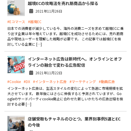
越境ECの攻略法を売れ筋商品から探る
2021年11月26日
#Eコマース
#越境EC
日本での消費者が減少している今、海外の消費ニーズを求めて越境ECに乗
り出す企業は年々増えています。越境ECを成功させるためには、売れ筋商
品や現地ユーザーを理解した戦略が必要です。 この記事では越境ECを検
討している企業に […]
インターネット広告は新時代へ。オンラインとオフ
ラインの融合で変わる広告配信
2021年11月22日
#Cookie
#DX
#インターネット広告
#マーケティング
#動画広告
インターネット広告は、生活スタイルの変化によって急速に市場規模を拡
大させています。 数年後にはさらに伸長すると予測されていますが、Go
ogleのサードパーティcookie廃止に合わせた新しいかたちの広告出稿を検
討する必要 […]
店舗受取もチャネルのひとつ。業界別事例5選とEC
の今後