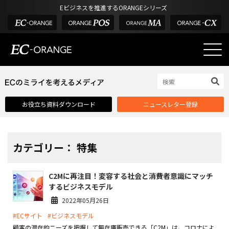
Eビジネスを推進するORANGEシリーズ
EC-ORANGEの強み
EC-ORANGEの強み
お役立ち資料ダウンロード
ニュースレター登録
選ばれる理由
ECサイトのリプレイス
課題解決例
カテゴリー： 特集
機能一覧
C2Mに再注目！変容する社会と消費者意識にマッチ
外部サービス連携
するビジネスモデル
インフラ環境・サポート
2022年05月26日
#ECサイト
#ビジネスモデル
費用
顧客の潜在的ニーズを把握して無在庫販売できる「C2M」は、コロナによ