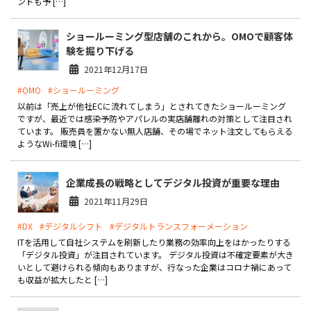
ンドも予 […]
ショールーミング型店舗のこれから。OMOで顧客体
験を掘り下げる
2021年12月17日
#OMO
#ショールーミング
以前は「売上が他社ECに流れてしまう」とされてきたショールーミング
ですが、最近では感染予防やアパレルの実店舗離れの対策として注目され
ています。 販売員を置かない無人店舗、その場でネット注文してもらえる
ようなWi-fi環境 […]
企業成長の戦略としてデジタル投資が重要な理由
2021年11月29日
#DX
#デジタルシフト
#デジタルトランスフォーメーション
ITを活用して自社システムを刷新したり業務の効率向上をはかったりする
「デジタル投資」が注目されています。 デジタル投資は不確定要素が大き
いとして避けられる傾向もありますが、行なった企業はコロナ禍にあって
も収益が拡大したと […]