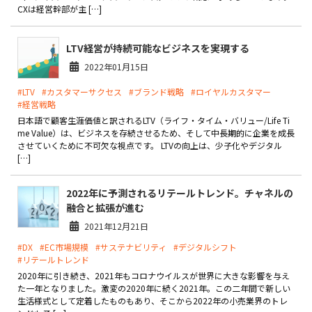
CXは経営幹部が主 […]
お役立ち記事
LTV経営が持続可能なビジネスを実現する
03-6432-0346
2022年01月15日
電話受付：平日 10:00~17:00
#LTV
#カスタマーサクセス
#ブランド戦略
#ロイヤルカスタマー
#経営戦略
お問い合わせ
日本語で顧客生涯価値と訳されるLTV（ライフ・タイム・バリュー/Life Ti
me Value）は、ビジネスを存続させるため、そして中長期的に企業を成長
させていくために不可欠な視点です。 LTVの向上は、少子化やデジタル
[…]
2022年に予測されるリテールトレンド。チャネルの
融合と拡張が進む
2021年12月21日
#DX
#EC市場規模
#サステナビリティ
#デジタルシフト
#リテールトレンド
2020年に引き続き、2021年もコロナウイルスが世界に大きな影響を与え
た一年となりました。激変の2020年に続く2021年。この二年間で新しい
生活様式として定着したものもあり、そこから2022年の小売業界のトレ