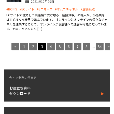
2021年10月20日
#BOPIS
#ECサイト
#Eコマース
#オムニチャネル
#店舗受取
ECサイトで注文して実店舗で受け取る「店舗受取」の導入が、小売業を
はじめ様々な業界で進んでいます。 オンラインとオフラインの様々なチャ
ネルを連携することで、オンラインから店舗への送客が可能になっていま
す。そのチャネルのひ […]
...
<
1
2
3
4
5
6
7
8
54
>
今すぐ業務に使える
お役立ち資料
ダウンロード